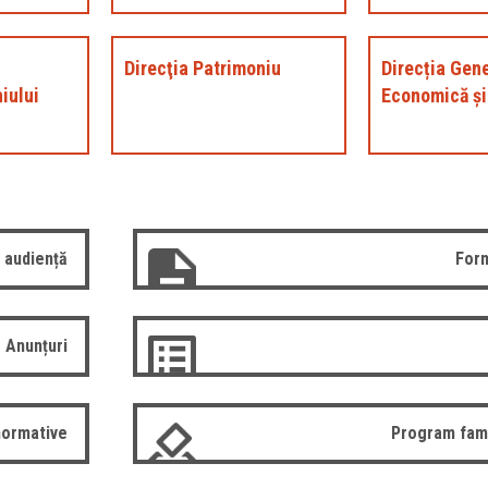
Direcţia Patrimoniu
Direcția Gen
iului
Economică și
 audiență
Form
Anunțuri
normative
Program fam