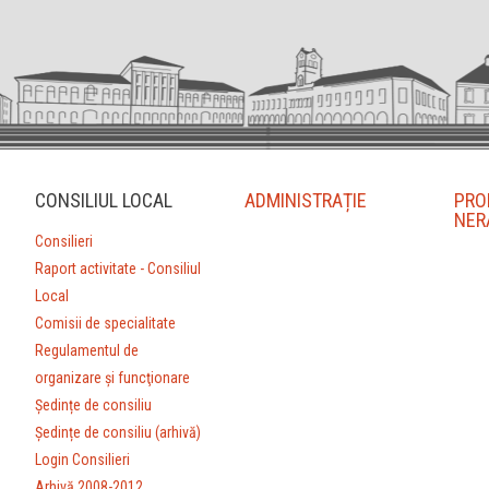
CONSILIUL LOCAL
ADMINISTRAȚIE
PRO
NER
Consilieri
Raport activitate - Consiliul
Local
Comisii de specialitate
Regulamentul de
organizare şi funcţionare
Ședințe de consiliu
Ședințe de consiliu (arhivă)
Login Consilieri
Arhivă 2008-2012