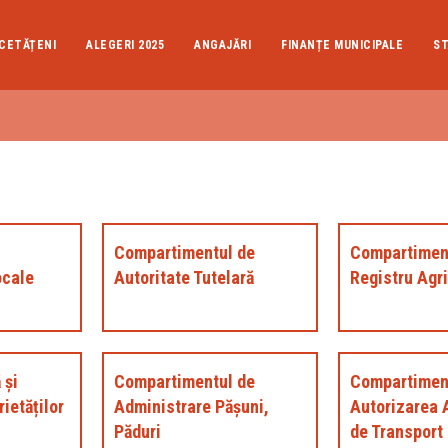
CETĂȚENI
ALEGERI 2025
ANGAJĂRI
FINANȚE MUNICIPALE
ST
Compartimentul de
Compartimen
ocale
Autoritate Tutelară
Registru Agr
 și
Compartimentul de
Compartimen
ietăților
Administrare Păşuni,
Autorizarea A
Păduri
de Transport