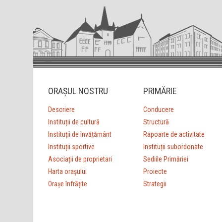
ORAȘUL NOSTRU
PRIMĂRIE
Descriere
Conducere
Instituții de cultură
Structură
Instituții de învățământ
Rapoarte de activitate
Instituții sportive
Instituții subordonate
Asociații de proprietari
Sediile Primăriei
Harta orașului
Proiecte
Orașe înfrățite
Strategii