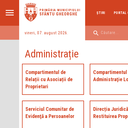
PRIMĂRIA MUNICIPIULUI
ŞTIRI
PORTAL 
SFÂNTU GHEORGHE
vineri, 07. august 2026.
Administrație
Compartimentul de
Compartimentul
Relații cu Asociații de
Administraţie L
Proprietari
Serviciul Comunitar de
Direcția Juridică
Evidenţă a Persoanelor
Restituirea Propr