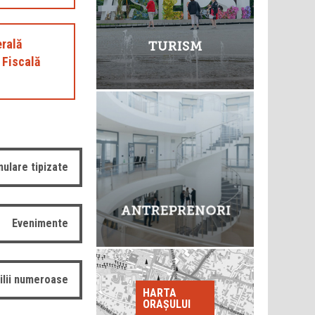
erală
 Fiscală
ulare tipizate
Evenimente
ilii numeroase
HARTA
ORAȘULUI