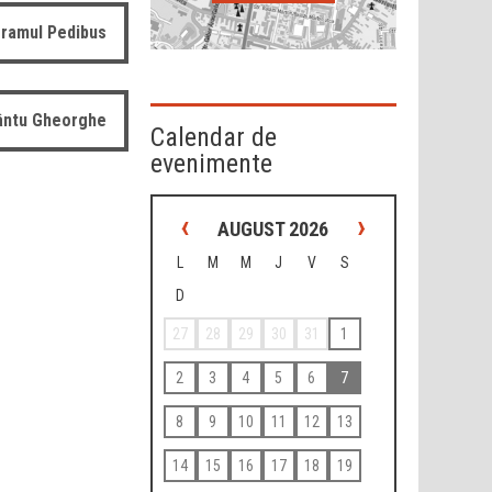
ramul Pedibus
fântu Gheorghe
Calendar de
evenimente
‹
›
AUGUST 2026
L
M
M
J
V
S
D
27
28
29
30
31
1
2
3
4
5
6
7
8
9
10
11
12
13
14
15
16
17
18
19