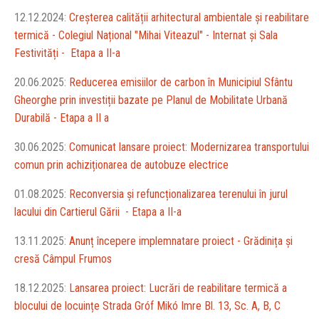
12.12.2024:
Creșterea calității arhitectural ambientale și reabilitare
termică - Colegiul Național "Mihai Viteazul" - Internat și Sala
Festivități - Etapa a II-a
20.06.2025:
Reducerea emisiilor de carbon în Municipiul Sfântu
Gheorghe prin investiții bazate pe Planul de Mobilitate Urbană
Durabilă - Etapa a II a
30.06.2025:
Comunicat lansare proiect: Modernizarea transportului
comun prin achiziționarea de autobuze electrice
01.08.2025:
Reconversia și refuncționalizarea terenului în jurul
lacului din Cartierul Gării - Etapa a II-a
13.11.2025:
Anunț începere implemnatare proiect - Grădinița și
cresă Câmpul Frumos
18.12.2025:
Lansarea proiect: Lucrări de reabilitare termică a
blocului de locuințe Strada Gróf Mikó Imre Bl. 13, Sc. A, B, C