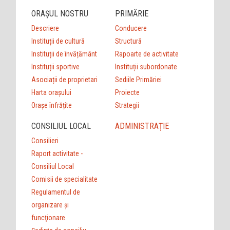
ORAȘUL NOSTRU
PRIMĂRIE
Descriere
Conducere
Instituții de cultură
Structură
Instituții de învățământ
Rapoarte de activitate
Instituții sportive
Instituții subordonate
Asociații de proprietari
Sediile Primăriei
Harta orașului
Proiecte
Orașe înfrățite
Strategii
CONSILIUL LOCAL
ADMINISTRAȚIE
Consilieri
Raport activitate -
Consiliul Local
Comisii de specialitate
Regulamentul de
organizare şi
funcţionare