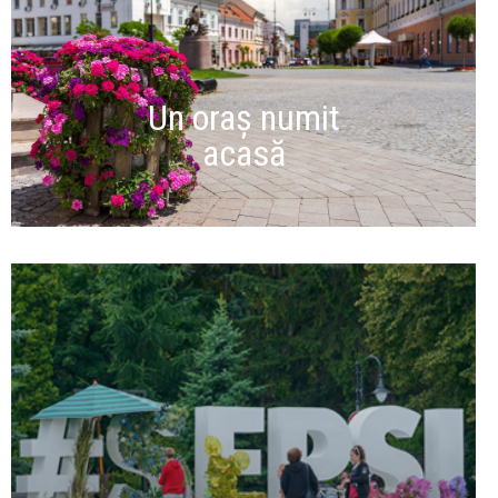
Un oraș numit
acasă