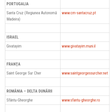
PORTUGALIA
Santa Cruz (Regiunea Autonomă
www.cm-santacruz.pt
Madeira)
ISRAEL
Givatayim
www.givatayim.muni.il
FRANŢA
Saint George Sur Cher
www.saintgeorgessurcher.net
ROMÂNIA – DELTA DUNĂRII
Sfântu-Gheorghe
www.sfantu-gheorghe.ro