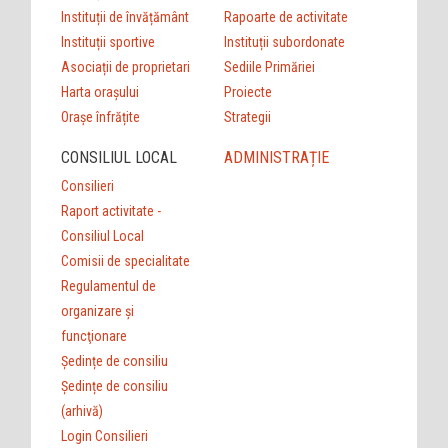
Instituții de învățământ
Rapoarte de activitate
Instituții sportive
Instituții subordonate
Asociații de proprietari
Sediile Primăriei
Harta orașului
Proiecte
Orașe înfrățite
Strategii
CONSILIUL LOCAL
ADMINISTRAȚIE
Consilieri
Raport activitate -
Consiliul Local
Comisii de specialitate
Regulamentul de
organizare şi
funcţionare
Ședințe de consiliu
Ședințe de consiliu
(arhivă)
Login Consilieri