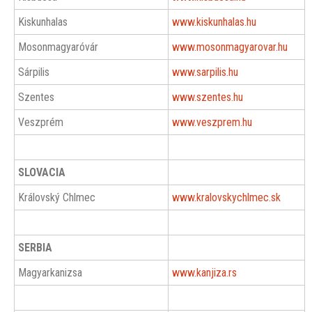
Kiskunhalas
www.kiskunhalas.hu
Mosonmagyaróvár
www.mosonmagyarovar.hu
Sárpilis
www.sarpilis.hu
Szentes
www.szentes.hu
Veszprém
www.veszprem.hu
SLOVACIA
Královský Chlmec
www.kralovskychlmec.sk
SERBIA
Magyarkanizsa
www.kanjiza.rs