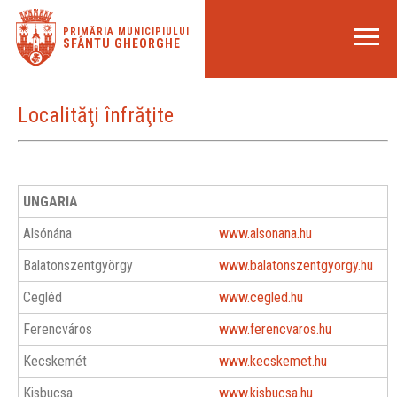
PRIMĂRIA MUNICIPIULUI
SFÂNTU GHEORGHE
Localităţi înfrăţite
UNGARIA
Alsónána
www.alsonana.hu
Balatonszentgyörgy
www.balatonszentgyorgy.hu
Cegléd
www.cegled.hu
Ferencváros
www.ferencvaros.hu
Kecskemét
www.kecskemet.hu
Kisbucsa
www.kisbucsa.hu