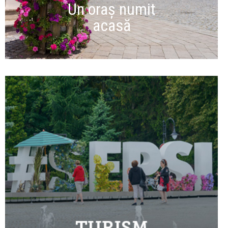
Un oraș numit
acasă