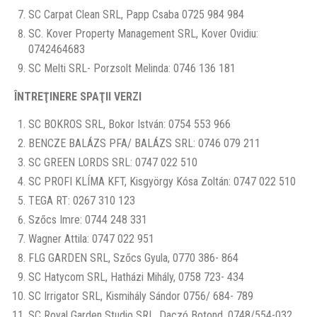
SC Carpat Clean SRL, Papp Csaba 0725 984 984
SC. Kover Property Management SRL, Kover Ovidiu:
0742464683
SC Melti SRL- Porzsolt Melinda: 0746 136 181
ÎNTREŢINERE SPAŢII VERZI
SC BOKROS SRL, Bokor István: 0754 553 966
BENCZE BALÁZS PFA/ BALÁZS SRL: 0746 079 211
SC GREEN LORDS SRL: 0747 022 510
SC PROFI KLÍMA KFT, Kisgyörgy Kósa Zoltán: 0747 022 510
TEGA RT: 0267 310 123
Szőcs Imre: 0744 248 331
Wagner Attila: 0747 022 951
FLG GARDEN SRL, Szőcs Gyula, 0770 386- 864
SC Hatycom SRL, Hatházi Mihály, 0758 723- 434
SC Irrigator SRL, Kismihály Sándor 0756/ 684- 789
SC Royal Garden Studio SRL, Daczó Botond, 0748/554-032