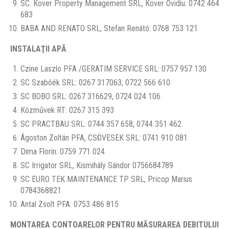
SC. Kover Property Management SRL, Kover Ovidiu: 0742 464
683
BABA AND RENATO SRL, Stefan Renátó: 0768 753 121
INSTALAŢII APĂ
Czine Laszlo PFA /GERATIM SERVICE SRL: 0757 957 130
SC Szabóék SRL: 0267 317063, 0722 566 610
SC BOBO SRL: 0267 316629, 0724 024 106
Közművek RT: 0267 315 393
SC PRACTBAU SRL: 0744 357 658, 0744 351 462
Ágoston Zoltán PFA, CSÖVESEK SRL: 0741 910 081
Dima Florin: 0759 771 024
SC Irrigator SRL, Kismihály Sándor 0756684789
SC EURO TEK MAINTENANCE TP SRL, Pricop Marius
0784368821
Antal Zsolt PFA: 0753 486 815
MONTAREA CONTOARELOR PENTRU MĂSURAREA DEBITULUI