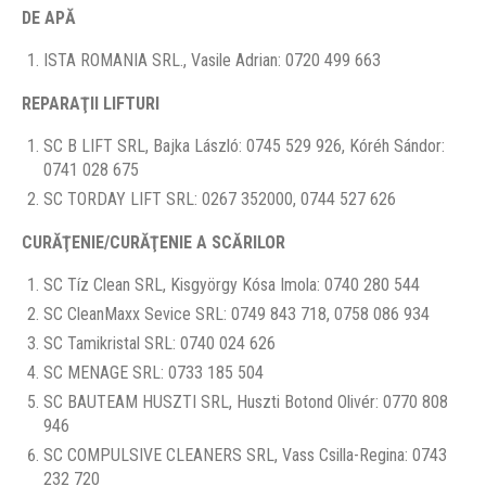
DE APĂ
ISTA ROMANIA SRL., Vasile Adrian: 0720 499 663
REPARAŢII LIFTURI
SC B LIFT SRL, Bajka László: 0745 529 926, Kóréh Sándor:
0741 028 675
SC TORDAY LIFT SRL: 0267 352000, 0744 527 626
CURĂŢENIE/CURĂŢENIE A SCĂRILOR
SC Tíz Clean SRL, Kisgyörgy Kósa Imola: 0740 280 544
SC CleanMaxx Sevice SRL: 0749 843 718, 0758 086 934
SC Tamikristal SRL: 0740 024 626
SC MENAGE SRL: 0733 185 504
SC BAUTEAM HUSZTI SRL, Huszti Botond Olivér: 0770 808
946
SC COMPULSIVE CLEANERS SRL, Vass Csilla-Regina: 0743
232 720