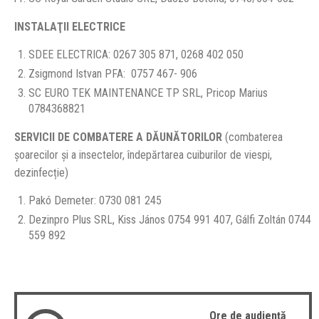
INSTALAŢII ELECTRICE
SDEE ELECTRICA: 0267 305 871, 0268 402 050
Zsigmond Istvan PFA: 0757 467- 906
SC EURO TEK MAINTENANCE TP SRL, Pricop Marius
0784368821
SERVICII DE COMBATERE A DĂUNĂTORILOR
(combaterea
șoarecilor și a insectelor, îndepărtarea cuiburilor de viespi,
dezinfecție)
Pakó Demeter: 0730 081 245
Dezinpro Plus SRL, Kiss János 0754 991 407, Gálfi Zoltán 0744
559 892
Ore de audiență