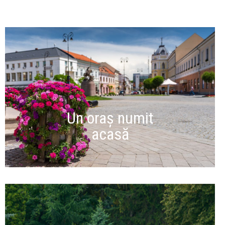
Un oraș numit
acasă