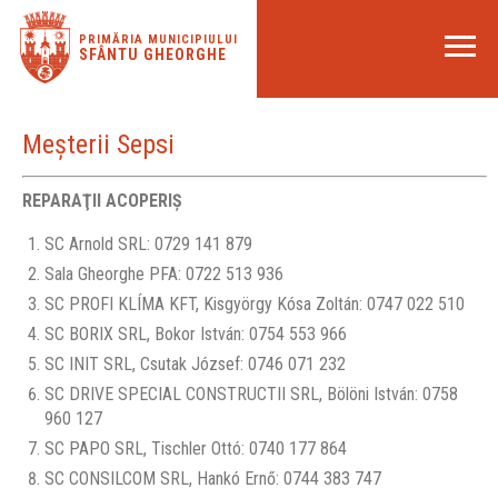
PRIMĂRIA MUNICIPIULUI
SFÂNTU GHEORGHE
Meşterii Sepsi
REPARAŢII ACOPERIŞ
SC Arnold SRL: 0729 141 879
Sala Gheorghe PFA: 0722 513 936
SC PROFI KLÍMA KFT, Kisgyörgy Kósa Zoltán: 0747 022 510
SC BORIX SRL, Bokor István: 0754 553 966
SC INIT SRL, Csutak József: 0746 071 232
SC DRIVE SPECIAL CONSTRUCTII SRL, Bölöni István: 0758
960 127
SC PAPO SRL, Tischler Ottó: 0740 177 864
SC CONSILCOM SRL, Hankó Ernő: 0744 383 747