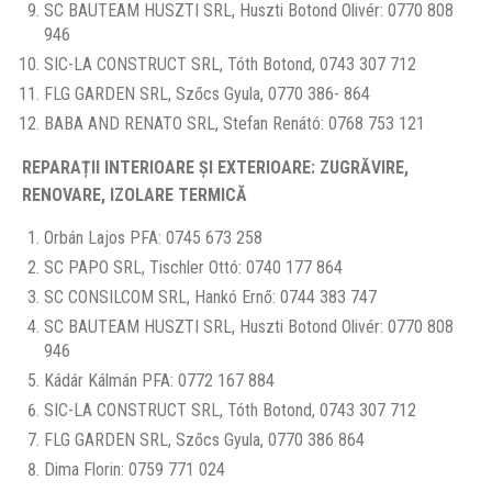
SC BAUTEAM HUSZTI SRL, Huszti Botond Olivér: 0770 808
946
SIC-LA CONSTRUCT SRL, Tóth Botond, 0743 307 712
FLG GARDEN SRL, Szőcs Gyula, 0770 386- 864
BABA AND RENATO SRL, Stefan Renátó: 0768 753 121
REPARAȚII INTERIOARE ȘI EXTERIOARE: ZUGRĂVIRE,
RENOVARE, IZOLARE TERMICĂ
Orbán Lajos PFA: 0745 673 258
SC PAPO SRL, Tischler Ottó: 0740 177 864
SC CONSILCOM SRL, Hankó Ernő: 0744 383 747
SC BAUTEAM HUSZTI SRL, Huszti Botond Olivér: 0770 808
946
Kádár Kálmán PFA: 0772 167 884
SIC-LA CONSTRUCT SRL, Tóth Botond, 0743 307 712
FLG GARDEN SRL, Szőcs Gyula, 0770 386 864
Dima Florin: 0759 771 024