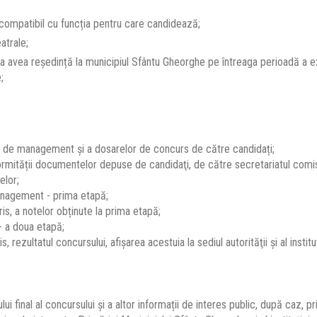
compatibil cu funcția pentru care candidează;
atrale;
avea reședință la municipiul Sfântu Gheorghe pe întreaga perioadă a exe
;
r de management și a dosarelor de concurs de către candidați;
nformității documentelor depuse de candidaţi, de către secretariatul comis
elor;
anagement - prima etapă;
ris, a notelor obținute la prima etapă;
 a doua etapă;
s, rezultatul concursului, afişarea acestuia la sediul autorităţii şi al instit
i final al concursului și a altor informații de interes public, după caz, pri