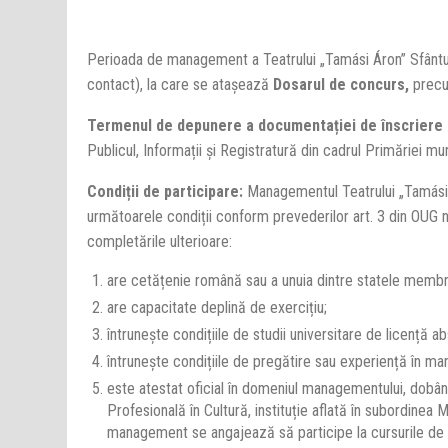
Perioada de management a Teatrului „Tamási Áron” Sfântu 
contact), la care se atașează
Dosarul de concurs,
precu
Termenul de depunere a documentației de înscriere 
Publicul, Informații și Registratură din cadrul Primăriei mu
Condiții de participare:
Managementul Teatrului „Tamási 
următoarele condiții conform prevederilor art. 3 din OUG nr
completările ulterioare:
are cetățenie română sau a unuia dintre statele membr
are capacitate deplină de exercițiu;
întrunește condițiile de studii universitare de licență a
întrunește condițiile de pregătire sau experiență în m
este atestat oficial în domeniul managementului, dobând
Profesională în Cultură, instituție aflată în subordinea 
management se angajează să participe la cursurile de a