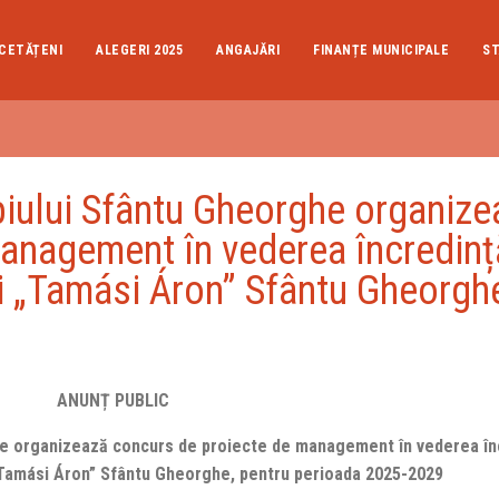
CETĂȚENI
ALEGERI 2025
ANGAJĂRI
FINANȚE MUNICIPALE
ST
ipiului Sfântu Gheorghe organize
anagement în vederea încredință
 „Tamási Áron” Sfântu Gheorghe
ANUNȚ PUBLIC
ghe organizează concurs de proiecte de management în vederea înc
Tamási Áron” Sfântu Gheorghe, pentru perioada 2025-2029