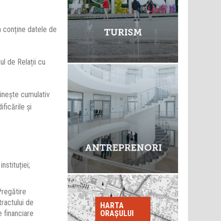
a conține datele de
l de Relații cu
linește cumulativ
ficările și
nstituției;
Pregătire
tractului de
HARTA
ORAȘULUI
 financiare