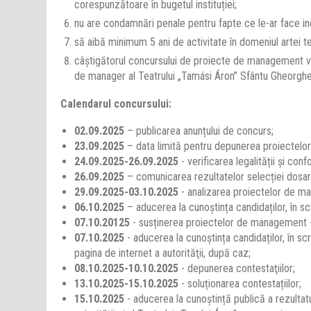
corespunzătoare în bugetul instituției;
nu are condamnări penale pentru fapte ce le-ar face in
să aibă minimum 5 ani de activitate în domeniul artei te
câștigătorul concursului de proiecte de management va 
de manager al Teatrului „Tamási Áron” Sfântu Gheorghe
Calendarul concursului:
02.09.2025
– publicarea anunțului de concurs;
23.09.2025
– data limită pentru depunerea proiectelo
24.09.2025-26.09.2025
- verificarea legalității și co
26.09.2025
– comunicarea rezultatelor selecției dosar
29.09.2025-03.10.2025
- analizarea proiectelor de m
06.10.2025
– aducerea la cunoștința candidaților, în sc
07.10.20125
- susținerea proiectelor de management -
07.10.2025
- aducerea la cunoștința candidaților, în scri
pagina de internet a autorităţii, după caz;
08.10.2025-10.10.2025
- depunerea contestaţiilor;
13.10.2025-15.10.2025
- soluționarea contestațiilor;
15.10.2025
- aducerea la cunoștință publică a rezultatulu