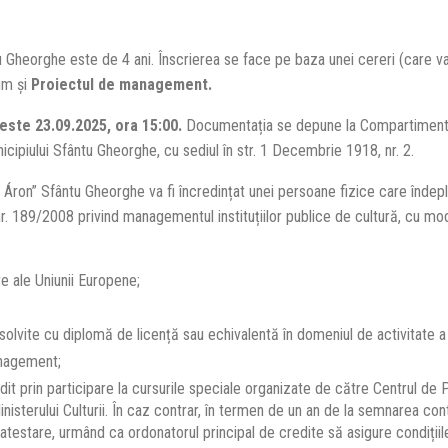
Gheorghe este de 4 ani. Înscrierea se face pe baza unei cereri (care v
m și
Proiectul de management.
este 23.09.2025, ora 15:00.
Documentația se depune la Compartimentu
nicipiului Sfântu Gheorghe, cu sediul în str. 1 Decembrie 1918, nr. 2.
Áron” Sfântu Gheorghe va fi încredințat unei persoane fizice care îndep
. 189/2008 privind managementul instituțiilor publice de cultură, cu modi
e ale Uniunii Europene;
bsolvite cu diplomă de licență sau echivalentă în domeniul de activitate a i
anagement;
it prin participare la cursurile speciale organizate de către Centrul de 
Ministerului Culturii. În caz contrar, în termen de un an de la semnarea con
testare, urmând ca ordonatorul principal de credite să asigure condițiile