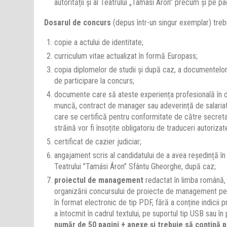
autorității și al Teatrului „Tamási Áron” precum și pe pa
Dosarul de concurs
(depus într-un singur exemplar) tre
copie a actului de identitate;
curriculum vitae actualizat în formă Europass;
copia diplomelor de studii și după caz, a documentelor
de participare la concurs;
documente care să ateste experiența profesională în d
muncă, contract de manager sau adeverință de salariat)
care se certifică pentru conformitate de către secreta
străină vor fi însoțite obligatoriu de traduceri autorizat
certificat de cazier judiciar;
angajament scris al candidatului de a avea reședință în
Teatrului ”Tamási Áron” Sfântu Gheorghe, după caz;
proiectul de management
redactat în limba română, 
organizării concursului de proiecte de management pen
în format electronic de tip PDF, fără a conține indicii 
a întocmit în cadrul textului, pe suportul tip USB sau în 
număr de 50 pagini + anexe și trebuie să conțină pu