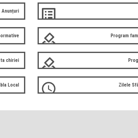
Anunțuri
normative
Program fam
ta chiriei
Prog
bla Local
Zilele S