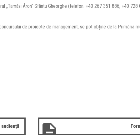
eatrul „Tamási Áron” Sfântu Gheorghe (telefon: +40 267 351 886, +40 728 
concursului de proiecte de management, se pot obține de la Primăria mu
 audiență
Form