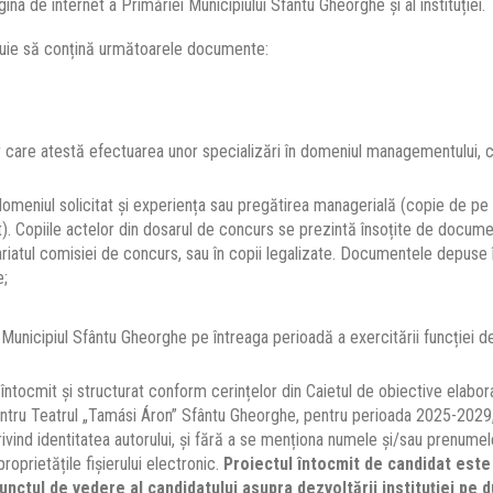
gina de internet a Primăriei Municipiului Sfântu Gheorghe și al instituției.
buie să conțină următoarele documente:
 care atestă efectuarea unor specializări în domeniul managementului, c
omeniul solicitat și experiența sau pregătirea managerială (copie de pe
. Copiile actelor din dosarul de concurs se prezintă însoțite de documen
riatul comisiei de concurs, sau în copii legalizate. Documentele depuse 
e;
 Municipiul Sfântu Gheorghe pe întreaga perioadă a exercitării funcției 
întocmit și structurat conform cerințelor din Caietul de obiective elabor
tru Teatrul „Tamási Áron” Sfântu Gheorghe, pentru perioada 2025-2029, 
privind identitatea autorului, și fără a se menționa numele și/sau prenume
proprietățile fișierului electronic.
Proiectul întocmit de candidat este 
nctul de vedere al candidatului asupra dezvoltării instituției pe d