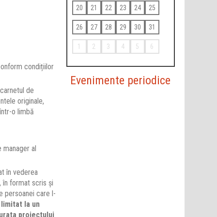
20
21
22
23
24
25
26
27
28
29
30
31
1
2
3
4
5
6
onform condițiilor
Evenimente periodice
 carnetul de
tele originale,
într-o limbă
de manager al
at în vederea
în format scris și
le persoanei care l-
limitat la un
urata proiectului