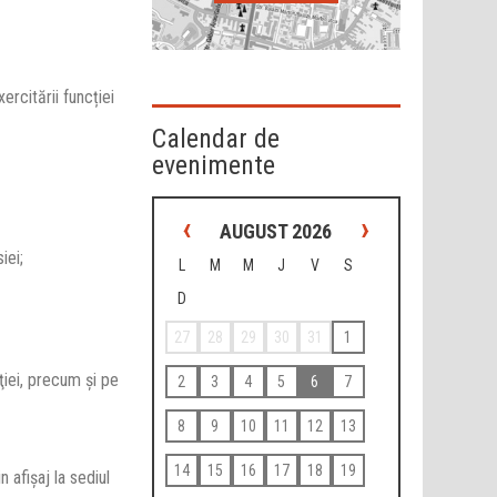
rcitării funcției
Calendar de
evenimente
‹
›
AUGUST 2026
iei;
L
M
M
J
V
S
D
27
28
29
30
31
1
uţiei, precum şi pe
2
3
4
5
6
7
8
9
10
11
12
13
14
15
16
17
18
19
n afișaj la sediul