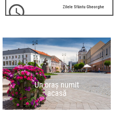
Zilele Sfântu Gheorghe
Un oraș numit
acasă