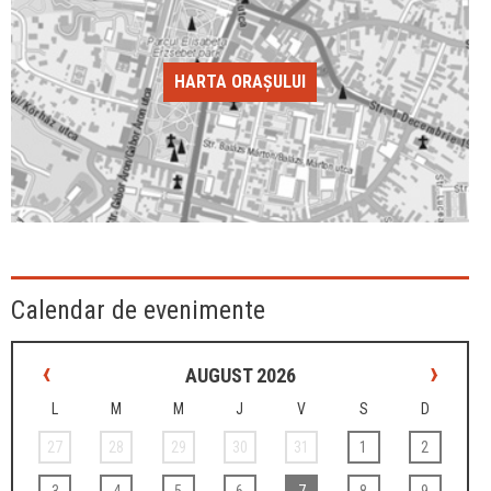
HARTA ORAȘULUI
Calendar de evenimente
‹
›
AUGUST 2026
L
M
M
J
V
S
D
27
28
29
30
31
1
2
3
4
5
6
7
8
9