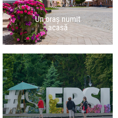
Un oraș numit
acasă