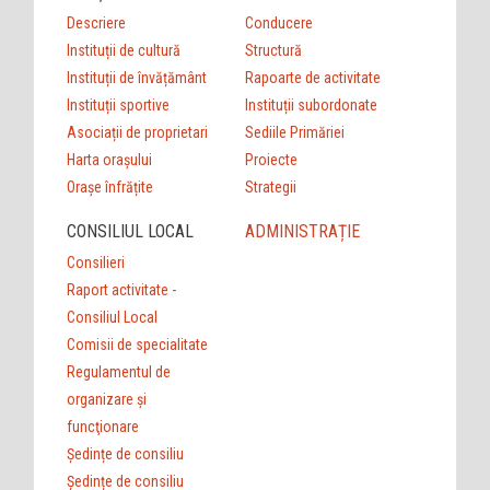
Descriere
Conducere
Instituții de cultură
Structură
Instituții de învățământ
Rapoarte de activitate
Instituții sportive
Instituții subordonate
Asociații de proprietari
Sediile Primăriei
Harta orașului
Proiecte
Orașe înfrățite
Strategii
CONSILIUL LOCAL
ADMINISTRAȚIE
Consilieri
Raport activitate -
Consiliul Local
Comisii de specialitate
Regulamentul de
organizare şi
funcţionare
Ședințe de consiliu
Ședințe de consiliu