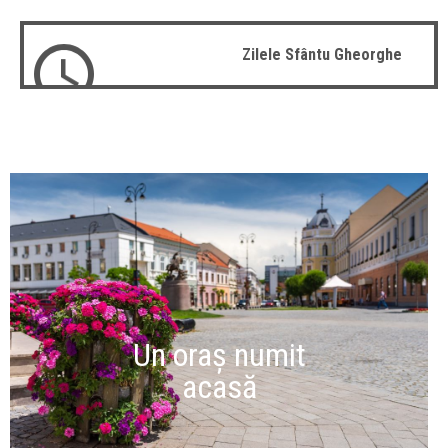
Zilele Sfântu Gheorghe
Un oraș numit
acasă