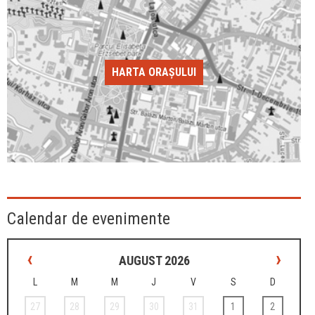
HARTA ORAȘULUI
Calendar de evenimente
‹
›
AUGUST 2026
L
M
M
J
V
S
D
27
28
29
30
31
1
2