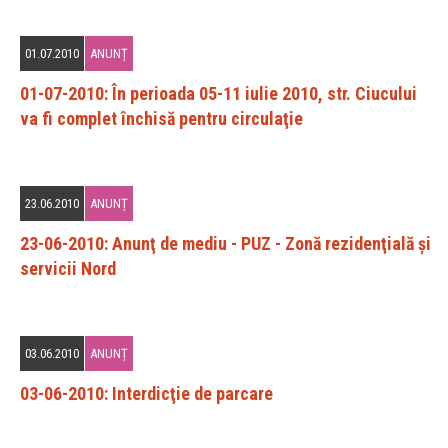
01.07.2010
ANUNȚ
01-07-2010: În perioada 05-11 iulie 2010, str. Ciucului
va fi complet închisă pentru circulaţie
23.06.2010
ANUNȚ
23-06-2010: Anunţ de mediu - PUZ - Zonă rezidenţială şi
servicii Nord
03.06.2010
ANUNȚ
03-06-2010: Interdicţie de parcare