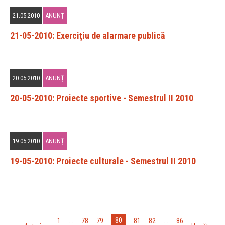
21.05.2010
ANUNȚ
21-05-2010: Exerciţiu de alarmare publică
20.05.2010
ANUNȚ
20-05-2010: Proiecte sportive - Semestrul II 2010
19.05.2010
ANUNȚ
19-05-2010: Proiecte culturale - Semestrul II 2010
«
»
80
1
...
78
79
81
82
...
86