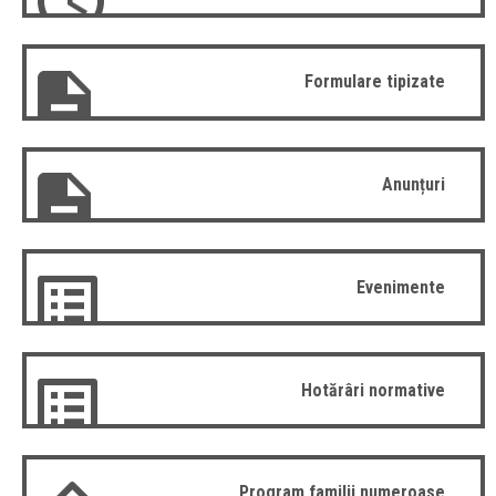
Formulare tipizate
Anunțuri
Evenimente
Hotărâri normative
Program familii numeroase