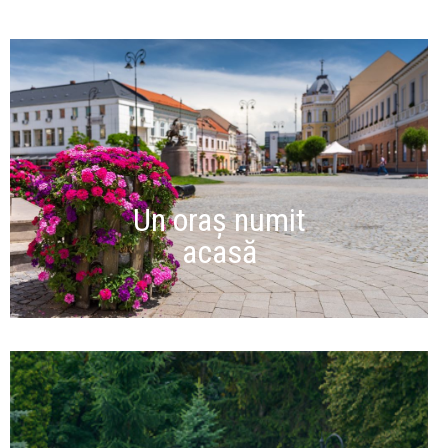
Un oraș numit
acasă