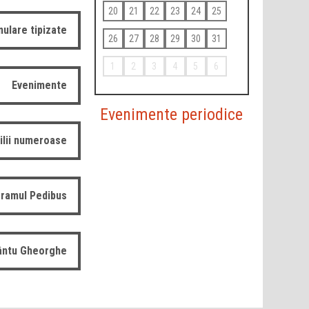
20
21
22
23
24
25
ulare tipizate
26
27
28
29
30
31
1
2
3
4
5
6
Evenimente
Evenimente periodice
ilii numeroase
ramul Pedibus
fântu Gheorghe