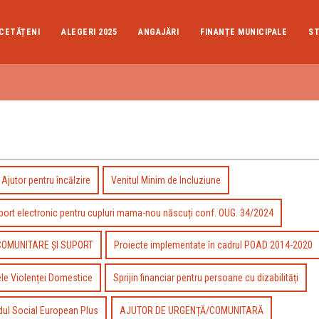
CETĂȚENI
ALEGERI 2025
ANGAJĂRI
FINANȚE MUNICIPALE
ST
Ajutor pentru încălzire
Venitul Minim de Incluziune
uport electronic pentru cupluri mama-nou născuți conf. OUG. 34/2024
COMUNITARE ȘI SUPORT
Proiecte implementate în cadrul POAD 2014-2020
ele Violenței Domestice
Sprijin financiar pentru persoane cu dizabilități
dul Social European Plus
AJUTOR DE URGENȚĂ/COMUNITARĂ