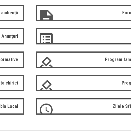
 audiență
Form
Anunțuri
normative
Program fam
ta chiriei
Prog
bla Local
Zilele S