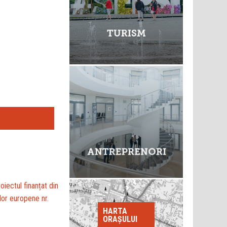
oiectul finanțat din
or europene nr.
HARTA
ORAȘULUI