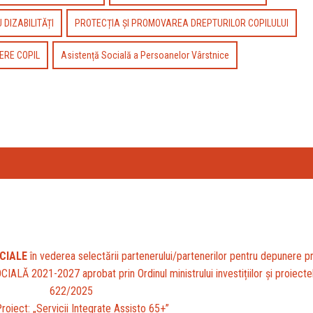
DIZABILITĂȚI
PROTECȚIA ȘI PROMOVAREA DREPTURILOR COPILULUI
ERE COPIL
Asistență Socială a Persoanelor Vârstnice
OCIALE
în vederea selectării partenerului/partenerilor pentru depunere pr
2021-2027 aprobat prin Ordinul ministrului investițiilor și proiectel
622/2025
Proiect: „Servicii Integrate Assisto 65+”