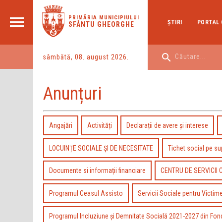
PRIMĂRIA MUNICIPIULUI
ŞTIRI
PORTAL 
SFÂNTU GHEORGHE
sâmbătă, 08. august 2026.
Anunțuri
Angajări
Activități
Declarații de avere și interese
LOCUINȚE SOCIALE ȘI DE NECESITATE
Tichet social pe s
Documente si informații financiare
CENTRU DE SERVICII 
Programul Ceasul Assisto
Servicii Sociale pentru Victim
Programul Incluziune şi Demnitate Socială 2021-2027 din Fon