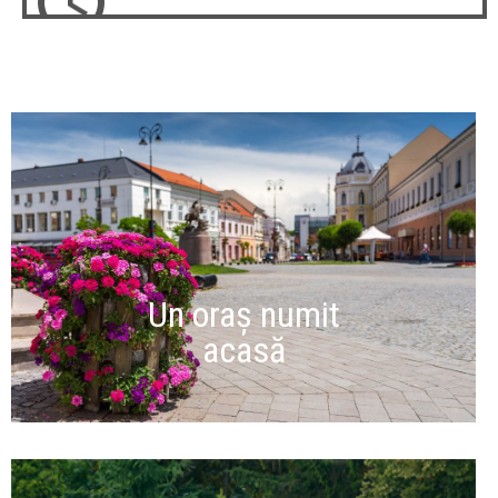
Un oraș numit
acasă