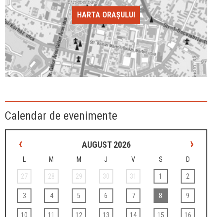
HARTA ORAȘULUI
Calendar de evenimente
‹
›
AUGUST 2026
L
M
M
J
V
S
D
27
28
29
30
31
1
2
3
4
5
6
7
8
9
10
11
12
13
14
15
16