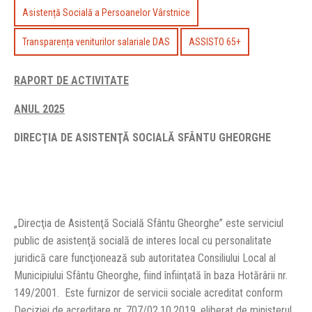
Asistență Socială a Persoanelor Vârstnice
Transparența veniturilor salariale DAS
ASSISTO 65+
RAPORT DE ACTIVITATE
ANUL 2025
DIRECŢIA DE ASISTENŢĂ SOCIALĂ SFÂNTU GHEORGHE
„Direcţia de Asistenţă Socială Sfântu Gheorghe” este serviciul
public de asistenţă socială de interes local cu personalitate
juridică care funcţionează sub autoritatea Consiliului Local al
Municipiului Sfântu Gheorghe, fiind înfiinţată în baza Hotărârii nr.
149/2001. Este furnizor de servicii sociale acreditat conform
Deciziei de acreditare nr. 707/02.10.2019, eliberat de ministerul