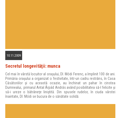
10.11.2009
Secretul longevităţii: munca
Cel mai în vârstă locuitor al oraşului, Dl. Módi Ferenc, a împlinit 100 de ani.
Primăria oraşului a organizat o festivitate, într-un cadru restrâns, în Casa
Căsătoriilor şi cu această ocazie, au închinat un pahar în cinstea
Dumnealui, primarul Antal Árpád András având posibilitatea să-l felicite şi
să-i ureze o bătrâneţe liniştită. Din spusele rudelor, în ciuda vârstei
înaintate, Dl. Módi se bucura de o sănătate solidă.