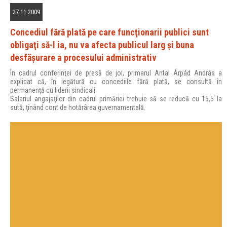
27.11.2009
Concediul fără plată pe care funcţionarii publici sunt
obligaţi să-l ia, nu va afecta publicul larg şi buna
desfăşurare a procesului administrativ
În cadrul conferinţei de presă de joi, primarul Antal Árpád András a
explicat că, în legătură cu concediile fără plată, se consultă în
permanenţă cu liderii sindicali.
Salariul angajaţilor din cadrul primăriei trebuie să se reducă cu 15,5 la
sută, ţinând cont de hotărârea guvernamentală.