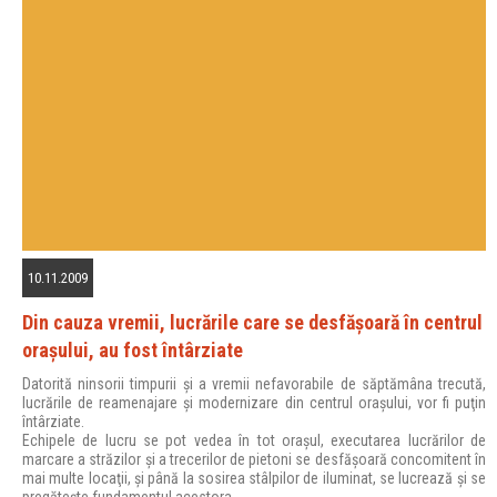
10.11.2009
Din cauza vremii, lucrările care se desfăşoară în centrul
oraşului, au fost întârziate
Datorită ninsorii timpurii şi a vremii nefavorabile de săptămâna trecută,
lucrările de reamenajare şi modernizare din centrul oraşului, vor fi puţin
întârziate.
Echipele de lucru se pot vedea în tot oraşul, executarea lucrărilor de
marcare a străzilor şi a trecerilor de pietoni se desfăşoară concomitent în
mai multe locaţii, şi până la sosirea stâlpilor de iluminat, se lucrează şi se
pregăteşte fundamentul acestora.