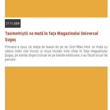
27.11.2009
Taximetriştii se mută în faţa Magazinului Universal
Şugaş
Primarul a spus că staţia de taxiuri de pe str. Grof Miko Imre se mută cu
câţiva metri mai încolo şi noua locaţie este chiar în faţa magazinului
Şugaş, pe banda dispre trotuar iar pe banda exterioara s-au făcut locuri de
parcare.