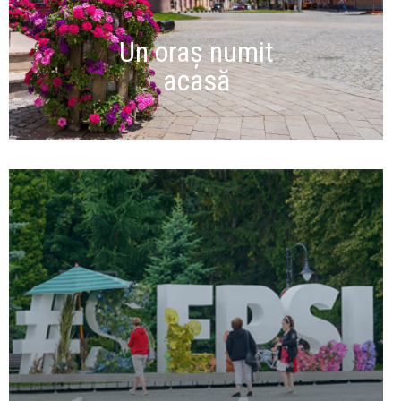
Un oraș numit
acasă