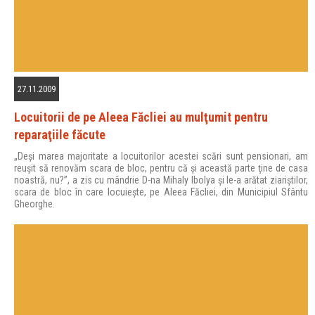
27.11.2009
Locuitorii de pe Aleea Făcliei au mulţumit pentru
reparaţiile făcute
„Deşi marea majoritate a locuitorilor acestei scări sunt pensionari, am
reuşit să renovăm scara de bloc, pentru că şi această parte ţine de casa
noastră, nu?”, a zis cu mândrie D-na Mihaly Ibolya şi le-a arătat ziariştilor,
scara de bloc în care locuieşte, pe Aleea Făcliei, din Municipiul Sfântu
Gheorghe.