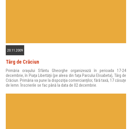
20.11.2009
Târg de Crăciun
Primăria oraşului Sfântu Gheorghe organizează în perioada
17-24
decembrie
, în Piaţa Libertăţii (pe aleea din faţa Parcului Elisabeta),
Târg de
Crăciun
. Primăria va pune la dispoziţia comercianţilor, fără taxă, 17 căsuţe
de lemn. Înscrierile se fac până la data de 02 decembrie.