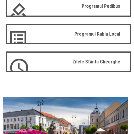
Programul Pedibus
Programul Rabla Local
Zilele Sfântu Gheorghe