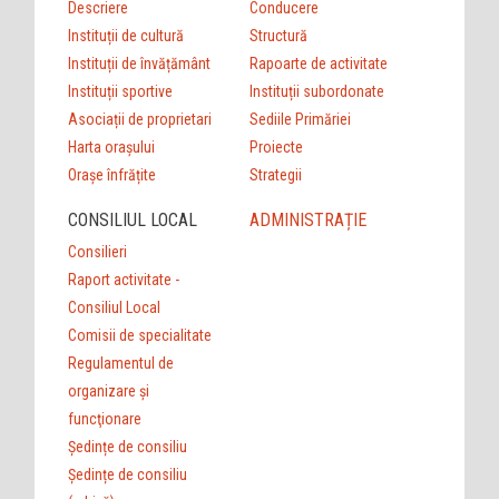
Descriere
Conducere
Instituții de cultură
Structură
Instituții de învățământ
Rapoarte de activitate
Instituții sportive
Instituții subordonate
Asociații de proprietari
Sediile Primăriei
Harta orașului
Proiecte
Orașe înfrățite
Strategii
CONSILIUL LOCAL
ADMINISTRAȚIE
Consilieri
Raport activitate -
Consiliul Local
Comisii de specialitate
Regulamentul de
organizare şi
funcţionare
Ședințe de consiliu
Ședințe de consiliu