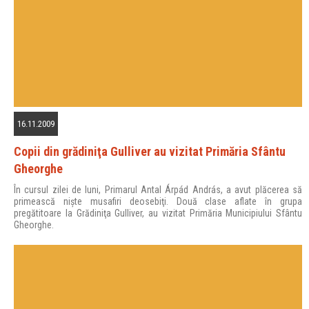
16.11.2009
Copii din grădiniţa Gulliver au vizitat Primăria Sfântu
Gheorghe
În cursul zilei de luni, Primarul Antal Árpád András, a avut plăcerea să
primească nişte musafiri deosebiţi. Două clase aflate în grupa
pregătitoare la Grădiniţa Gulliver, au vizitat Primăria Municipiului Sfântu
Gheorghe.