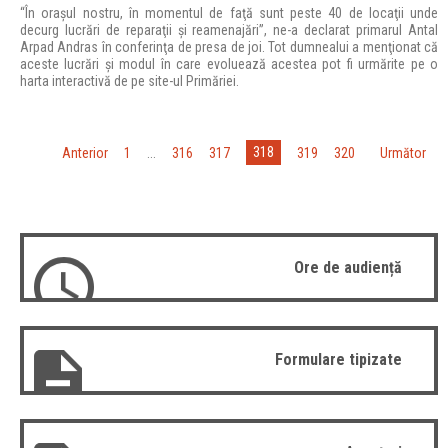
“În oraşul nostru, în momentul de faţă sunt peste 40 de locaţii unde
decurg lucrări de reparaţii şi reamenajări”, ne-a declarat primarul Antal
Arpad Andras în conferinţa de presa de joi. Tot dumnealui a menţionat că
aceste lucrări şi modul în care evoluează acestea pot fi urmărite pe o
harta interactivă de pe site-ul Primăriei.
318
«
Anterior
1
...
316
317
319
320
»
Următor
Ore de audiență
Formulare tipizate