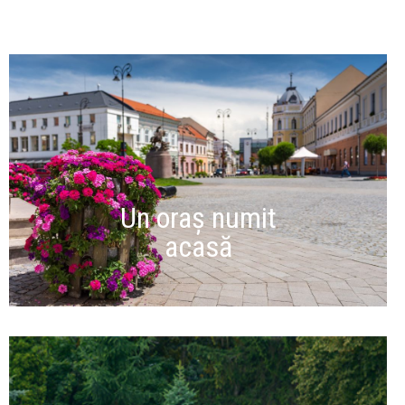
Un oraș numit
acasă