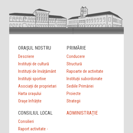
ORAȘUL NOSTRU
PRIMĂRIE
Descriere
Conducere
Instituții de cultură
Structură
Instituții de învățământ
Rapoarte de activitate
Instituții sportive
Instituții subordonate
Asociații de proprietari
Sediile Primăriei
Harta orașului
Proiecte
Orașe înfrățite
Strategii
CONSILIUL LOCAL
ADMINISTRAȚIE
Consilieri
Raport activitate -