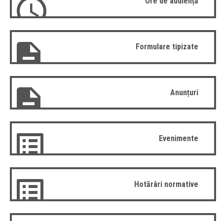
Ore de audiență
Formulare tipizate
Anunțuri
Evenimente
Hotărâri normative