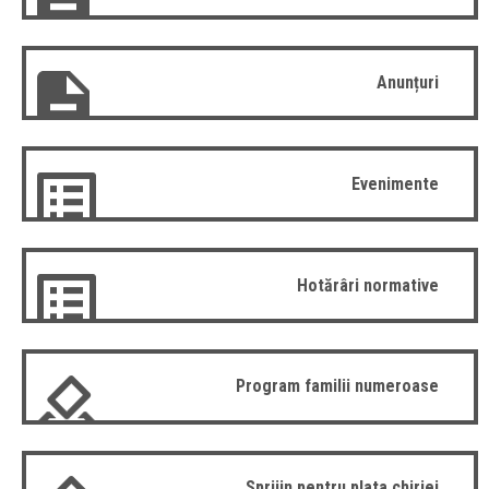
Anunțuri
Evenimente
Hotărâri normative
Program familii numeroase
Sprijin pentru plata chiriei