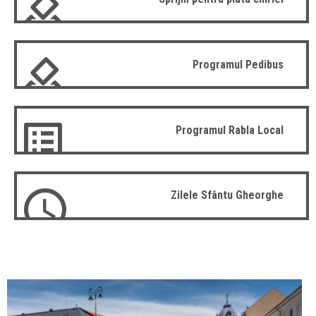
Programul Pedibus
Programul Rabla Local
Zilele Sfântu Gheorghe