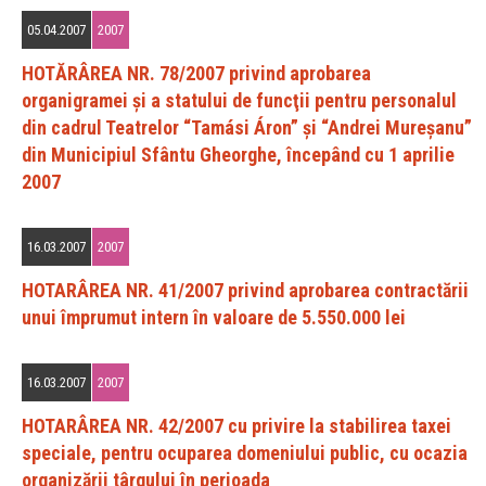
05.04.2007
2007
HOTĂRÂREA NR. 78/2007 privind aprobarea
organigramei şi a statului de funcţii pentru personalul
din cadrul Teatrelor “Tamási Áron” şi “Andrei Mureşanu”
din Municipiul Sfântu Gheorghe, începând cu 1 aprilie
2007
16.03.2007
2007
HOTARÂREA NR. 41/2007 privind aprobarea contractării
unui împrumut intern în valoare de 5.550.000 lei
16.03.2007
2007
HOTARÂREA NR. 42/2007 cu privire la stabilirea taxei
speciale, pentru ocuparea domeniului public, cu ocazia
organizării târgului în perioada