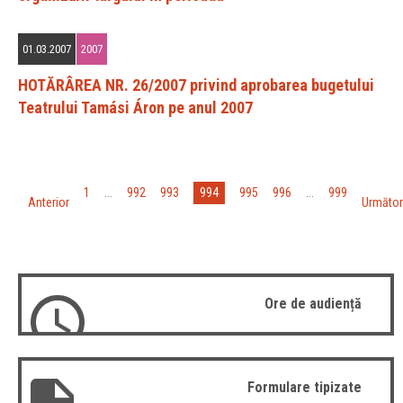
01.03.2007
2007
HOTĂRÂREA NR. 26/2007 privind aprobarea bugetului
Teatrului Tamási Áron pe anul 2007
«
»
994
1
...
992
993
995
996
...
999
Anterior
Următor
Ore de audiență
Formulare tipizate