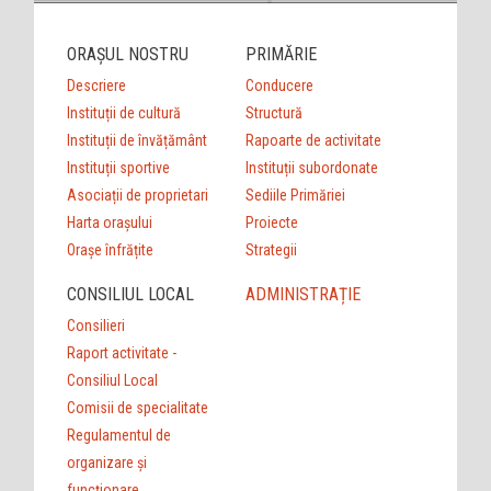
ORAȘUL NOSTRU
PRIMĂRIE
Descriere
Conducere
Instituții de cultură
Structură
Instituții de învățământ
Rapoarte de activitate
Instituții sportive
Instituții subordonate
Asociații de proprietari
Sediile Primăriei
Harta orașului
Proiecte
Orașe înfrățite
Strategii
CONSILIUL LOCAL
ADMINISTRAȚIE
Consilieri
Raport activitate -
Consiliul Local
Comisii de specialitate
Regulamentul de
organizare şi
funcţionare