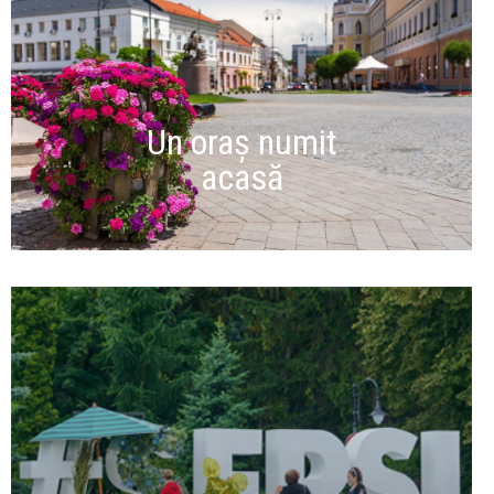
Un oraș numit
acasă