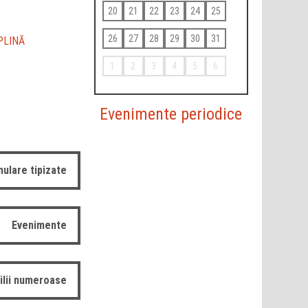
20
21
22
23
24
25
26
27
28
29
30
31
PLINĂ
1
2
3
4
5
6
Evenimente periodice
ulare tipizate
Evenimente
ilii numeroase