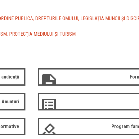
RDINE PUBLICĂ, DREPTURILE OMULUI, LEGISLAŢIA MUNCII ŞI DISCI
SM, PROTECŢIA MEDIULUI ŞI TURISM
 audiență
Form
Anunțuri
normative
Program fam