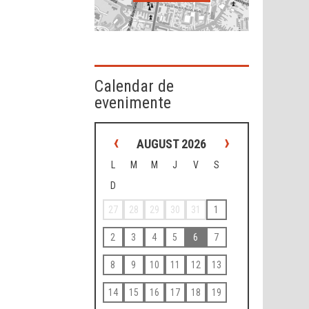
Calendar de
evenimente
‹
›
AUGUST 2026
L
M
M
J
V
S
D
27
28
29
30
31
1
2
3
4
5
6
7
8
9
10
11
12
13
14
15
16
17
18
19