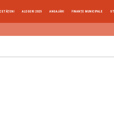
CETĂȚENI
ALEGERI 2025
ANGAJĂRI
FINANȚE MUNICIPALE
ST