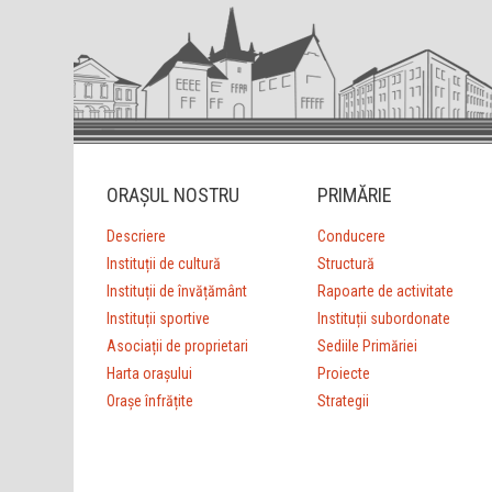
ORAȘUL NOSTRU
PRIMĂRIE
Descriere
Conducere
Instituții de cultură
Structură
Instituții de învățământ
Rapoarte de activitate
Instituții sportive
Instituții subordonate
Asociații de proprietari
Sediile Primăriei
Harta orașului
Proiecte
Orașe înfrățite
Strategii