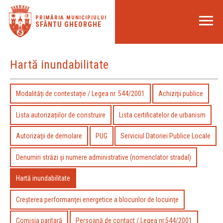
PRIMĂRIA MUNICIPIULUI
SFÂNTU GHEORGHE
Hartă inundabilitate
Modalități de contestație / Legea nr. 544/2001
Achiziţii publice
Lista autorizațiilor de construire
Lista certificatelor de urbanism
Autorizaţii de demolare
PUG
Serviciul Datoriei Publice Locale
Denumiri străzi și numere administrative (nomenclator stradal)
Hartă inundabilitate
Creşterea performanţei energetice a blocurilor de locuinţe
Comisia paritară
Persoană de contact / Legea nr.544/2001