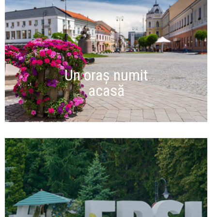
Un oraș numit
acasă