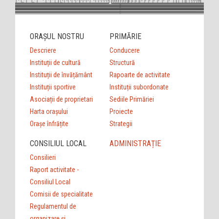
ORAȘUL NOSTRU
PRIMĂRIE
Descriere
Conducere
Instituții de cultură
Structură
Instituții de învățământ
Rapoarte de activitate
Instituții sportive
Instituții subordonate
Asociații de proprietari
Sediile Primăriei
Harta orașului
Proiecte
Orașe înfrățite
Strategii
CONSILIUL LOCAL
ADMINISTRAȚIE
Consilieri
Raport activitate -
Consiliul Local
Comisii de specialitate
Regulamentul de
organizare şi