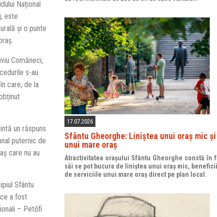
idului Național
j, este
urală și o punte
oraș.
Liviu Comăneci,
ocedurile s-au
în care, de la
obținut
17.07.2026
zintă un răspuns
Sfântu Gheorghe: Liniștea unui oraș mic și 
mnal puternic de
unui mare oraș
aș care nu au
Atractivitatea orașului Sfântu Gheorghe constă în fa
săi se pot bucura de liniștea unui oraș mic, benefici
de serviciile unui mare oraș direct pe plan local.
ipiul Sfântu
 ce a fost
ionali – Petőfi