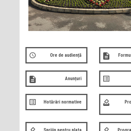
Ore de audiență
Formul
Anunțuri
Hotărâri normative
Pro
Sprijin pentru plata
Progra