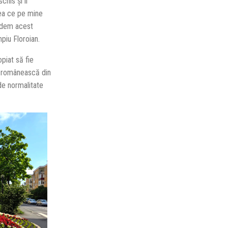
his și îi
eea ce pe mine
hidem acest
mpiu Floroian.
piat să fie
a românească din
de normalitate