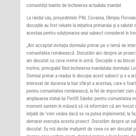
comunității înainte de încheierea actualului mandat.
La rândul său, președintele PNL Covasna, Olimpiu Floroian
discuțiile au fost reluate la inițiativa primarului și a saluta
acestuia pentru soluționarea unui subiect considerat în trec
„Am acceptat invitația domnului primar pe o temă de inte
comunitatea românească. Discutăm aici despre un proiect
am discutat cu ceva vreme în urmă. Discuțiile s-au blocat d
motive, principalul fiind încheierea mandatului domnului L
Domnul primar a readus în discuție acest subiect și s-a ar
interesat de ducerea la bun sfârșit a acestuia, care e foar
pentru comunitatea românească, la fel de important cum a
amplasarea statuii lui Petőfi Sándor pentru comunitatea m
moment suntem în măsură să vă informăm că am trecut d
inițială de 'vom vedea dacă se va putea implementa', la f
demarat execuția acestui proiect. Discutăm despre un sub
discutat. Eu mă declar mulțumit de ceea ce am discutat p