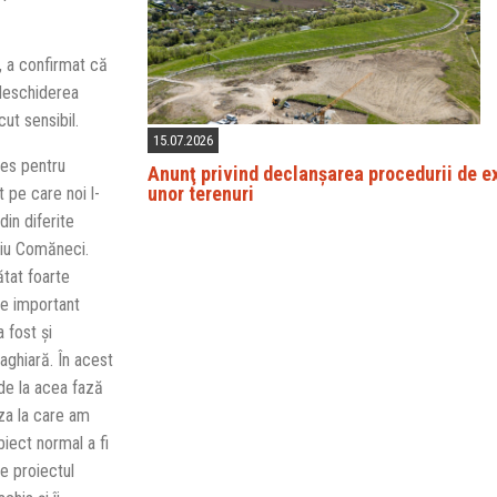
, a confirmat că
t deschiderea
ut sensibil.
15.07.2026
res pentru
Anunţ privind declanșarea procedurii de e
unor terenuri
 pe care noi l-
in diferite
iviu Comăneci.
ătat foarte
te important
 fost și
aghiară. În acest
e la acea fază
aza la care am
iect normal a fi
e proiectul