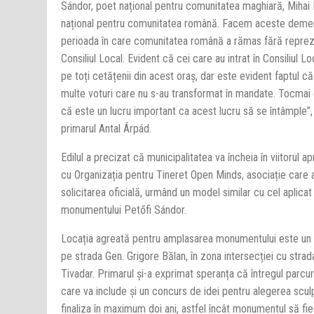
Sándor, poet național pentru comunitatea maghiară, Mihai
național pentru comunitatea română. Facem aceste demer
perioada în care comunitatea română a rămas fără reprez
Consiliul Local. Evident că cei care au intrat în Consiliul Lo
pe toți cetățenii din acest oraș, dar este evident faptul că
multe voturi care nu s-au transformat în mandate. Tocmai
că este un lucru important ca acest lucru să se întâmple”,
primarul Antal Árpád.
Edilul a precizat că municipalitatea va încheia în viitorul a
cu Organizația pentru Tineret Open Minds, asociație care
solicitarea oficială, urmând un model similar cu cel aplicat
monumentului Petőfi Sándor.
Locația agreată pentru amplasarea monumentului este un 
pe strada Gen. Grigore Bălan, în zona intersecției cu stra
Tivadar. Primarul și-a exprimat speranța că întregul parcu
care va include și un concurs de idei pentru alegerea sculp
finaliza în maximum doi ani, astfel încât monumentul să fi