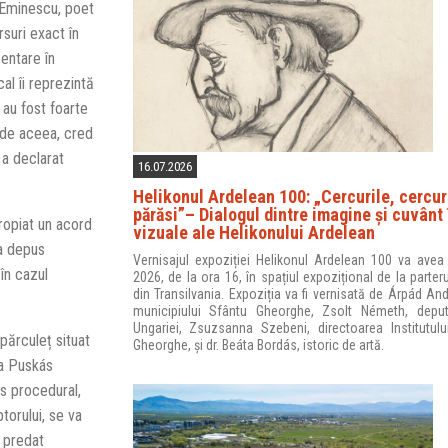
 Eminescu, poet
suri exact în
entare în
cal îi reprezintă
 au fost foarte
 de aceea, cred
 a declarat
16.07.2026
Helikonul Ardelean 100: „Cercurile, cercuri
părăsi”– Dialogul dintre imagine și cuvânt 
propiat un acord
vizuale ale Helikonului Ardelean
 a depus
Vernisajul expoziției Helikonul Ardelean 100 va avea 
 în cazul
2026, de la ora 16, în spațiul expozițional de la parter
din Transilvania. Expoziția va fi vernisată de Árpád And
municipiului Sfântu Gheorghe, Zsolt Németh, deput
Ungariei, Zsuzsanna Szebeni, directoarea Institutulu
părculeț situat
Gheorghe, și dr. Beáta Bordás, istoric de artă.
da Puskás
rs procedural,
torului, se va
e predat