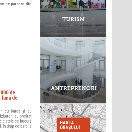
em de parcare din
.000 de
a lună de
ri cu barca și cu
zitatorii au profitat
cicletele se bucură
HARTA
, în timp ce bărcile
ORAȘULUI