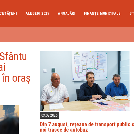
CETĂȚENI
ALEGERI 2025
ANGAJĂRI
FINANȚE MUNICIPALE
ST
 Sfântu
ai
 în oraș
03.08.2026
Din 7 august, rețeaua de transport public 
noi trasee de autobuz