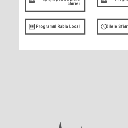
chiriei
Programul Rabla Local
Zilele Sfâ