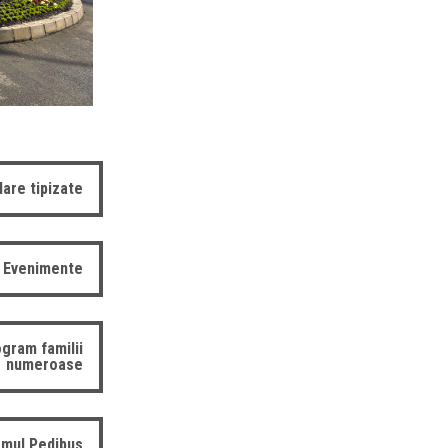
are tipizate
Evenimente
gram familii
numeroase
mul Pedibus