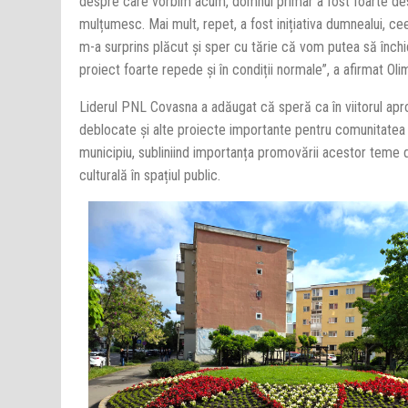
despre care vorbim acum, domnul primar a fost foarte desc
mulțumesc. Mai mult, repet, a fost inițiativa dumnealui, c
m-a surprins plăcut și sper cu tărie că vom putea să înc
proiect foarte repede și în condiții normale”, a afirmat Oli
Liderul PNL Covasna a adăugat că speră ca în viitorul apro
deblocate și alte proiecte importante pentru comunitate
municipiu, subliniind importanța promovării acestor teme 
culturală în spațiul public.