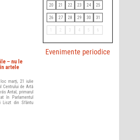
20
21
22
23
24
25
26
27
28
29
30
31
1
2
3
4
5
6
Evenimente periodice
le – nu le
în artele
loc marți, 21 iulie
ul Centrului de Artă
rás Antal, primarul
at în Parlamentul
i Liszt din Sfântu