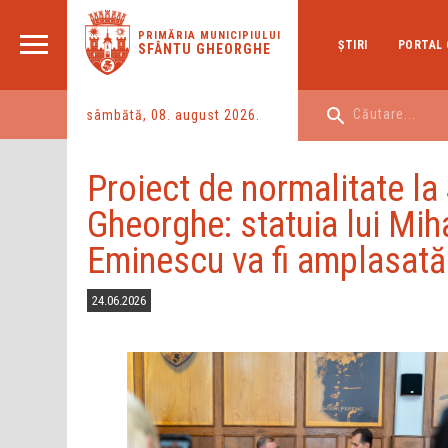
PRIMĂRIA MUNICIPIULUI
ŞTIRI
PORTAL 
SFÂNTU GHEORGHE
sâmbătă, 08. august 2026.
Proiect de normalitate la
Gheorghe: statuia lui Mih
Eminescu va fi amplasată
24.06.2026