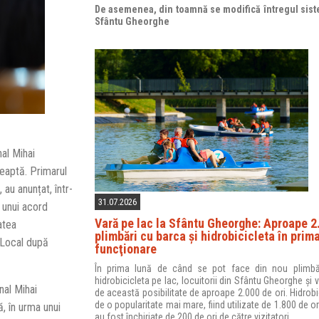
De asemenea, din toamnă se modifică întregul sist
Sfântu Gheorghe
nal Mihai
reaptă. Primarul
au anunțat, într-
31.07.2026
 unui acord
Vară pe lac la Sfântu Gheorghe: Aproape 2
atea
plimbări cu barca şi hidrobicicleta în prim
 Local după
funcţionare
În prima lună de când se pot face din nou plimbă
hidrobicicleta pe lac, locuitorii din Sfântu Gheorghe și vi
nal Mihai
de această posibilitate de aproape 2.000 de ori. Hidrobi
de o popularitate mai mare, fiind utilizate de 1.800 de ori
, în urma unui
au fost închiriate de 200 de ori de către vizitatori.