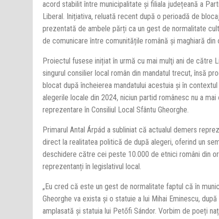
acord stabilit între municipalitate și filiala județeană a Part
Liberal. Inițiativa, reluată recent după o perioadă de bloca
prezentată de ambele părți ca un gest de normalitate cult
de comunicare între comunitățile română și maghiară din 
Proiectul fusese inițiat în urmă cu mai mulţi ani de către 
singurul consilier local român din mandatul trecut, însă pr
blocat după încheierea mandatului acestuia și în contextul 
alegerile locale din 2024, niciun partid românesc nu a mai 
reprezentare în Consiliul Local Sfântu Gheorghe.
Primarul Antal Árpád a subliniat că actualul demers repre
direct la realitatea politică de după alegeri, oferind un se
deschidere către cei peste 10.000 de etnici români din or
reprezentanți în legislativul local.
„Eu cred că este un gest de normalitate faptul că în munic
Gheorghe va exista și o statuie a lui Mihai Eminescu, după
amplasată și statuia lui Petőfi Sándor. Vorbim de poeți naț