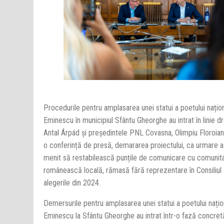
Procedurile pentru amplasarea unei statui a poetului națio
Eminescu în municipiul Sfântu Gheorghe au intrat în linie d
Antal Árpád și președintele PNL Covasna, Olimpiu Floroian, 
o conferință de presă, demararea proiectului, ca urmare a
menit să restabilească punțile de comunicare cu comunit
românească locală, rămasă fără reprezentare în Consiliul
alegerile din 2024.
Demersurile pentru amplasarea unei statui a poetului națio
Eminescu la Sfântu Gheorghe au intrat într-o fază concretă