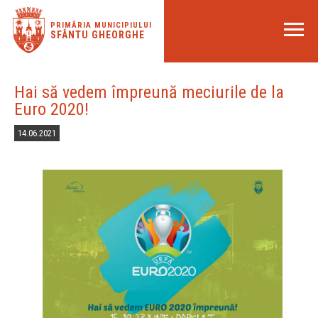
PRIMĂRIA MUNICIPIULUI
SFÂNTU GHEORGHE
Hai să vedem împreună meciurile de la
Euro 2020!
14.06.2021