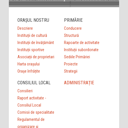
ORAȘUL NOSTRU
PRIMĂRIE
Descriere
Conducere
Instituții de cultură
Structură
Instituții de învățământ
Rapoarte de activitate
Instituții sportive
Instituții subordonate
Asociații de proprietari
Sediile Primăriei
Harta orașului
Proiecte
Orașe înfrățite
Strategii
CONSILIUL LOCAL
ADMINISTRAȚIE
Consilieri
Raport activitate -
Consiliul Local
Comisii de specialitate
Regulamentul de
organizare şi