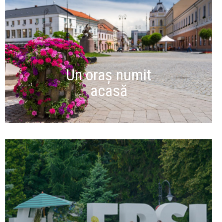
Un oraș numit
acasă