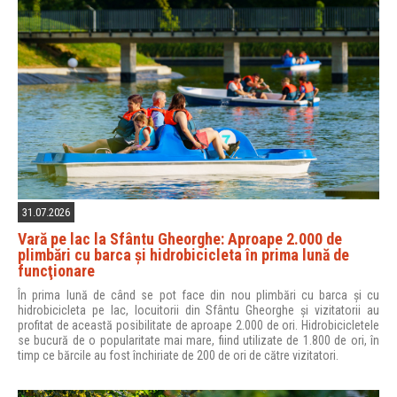
31.07.2026
Vară pe lac la Sfântu Gheorghe: Aproape 2.000 de
plimbări cu barca şi hidrobicicleta în prima lună de
funcţionare
În prima lună de când se pot face din nou plimbări cu barca și cu
hidrobicicleta pe lac, locuitorii din Sfântu Gheorghe și vizitatorii au
profitat de această posibilitate de aproape 2.000 de ori. Hidrobicicletele
se bucură de o popularitate mai mare, fiind utilizate de 1.800 de ori, în
timp ce bărcile au fost închiriate de 200 de ori de către vizitatori.