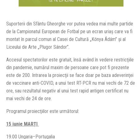
Suporterii din Sfântu Gheorghe vor putea vedea mai multe partide
de la Campionatul European de Fotbal pe un ecran uriaş care va fi
montat în parcul comun al Casei de Cultură „Kónya Ádám” şi al
Liceului de Arte „Plugor Sándor”.
Accesul spectatorilor este gratuit, însă având în vedere restricţiile
din pandemie, numărul maxim de persoane care pot fi prezente
este de 200. Intrarea la proiecţii se face doar pe baza adeverinţei
de vaccinare anti-COVID, a unui test RT-PCR nu mai vechi de 72 de
ore, sau rezultatul negativ al unui test rapid antigen certificat nu
mai vechi de 24 de ore.
Programul proiecţiilor este următorul:
15 iunie MARȚI
19.00 Ungaria–Portugalia