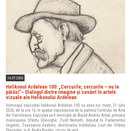
16.07.2026
Helikonul Ardelean 100: „Cercurile, cercurile – nu le
părăsi”– Dialogul dintre imagine și cuvânt în artele
vizuale ale Helikonului Ardelean
Vernisajul expoziției Helikonul Ardelean 100 va avea loc marți, 21 iulie
2026, de la ora 16, în spațiul expozițional de la parterul Centrului de Artă
din Transilvania. Expoziția va fi vernisată de Árpád András Antal, primarul
municipiului Sfântu Gheorghe, Zsolt Németh, deputat în Parlamentul
Ungariei, Zsuzsanna Szebeni, directoarea Institutului Liszt din Sfântu
Gheorghe, și dr. Beáta Bordás, istoric de artă.