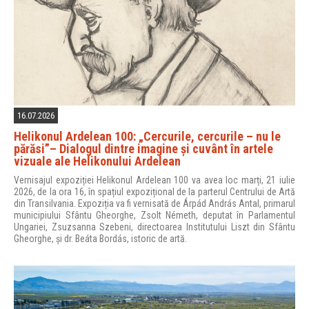
16.07.2026
Helikonul Ardelean 100: „Cercurile, cercurile – nu le
părăsi”– Dialogul dintre imagine și cuvânt în artele
vizuale ale Helikonului Ardelean
Vernisajul expoziției Helikonul Ardelean 100 va avea loc marți, 21 iulie
2026, de la ora 16, în spațiul expozițional de la parterul Centrului de Artă
din Transilvania. Expoziția va fi vernisată de Árpád András Antal, primarul
municipiului Sfântu Gheorghe, Zsolt Németh, deputat în Parlamentul
Ungariei, Zsuzsanna Szebeni, directoarea Institutului Liszt din Sfântu
Gheorghe, și dr. Beáta Bordás, istoric de artă.