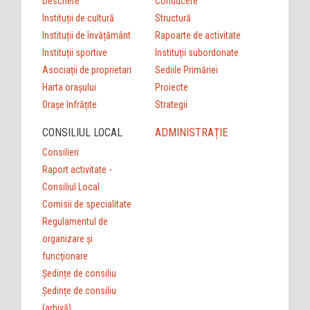
Descriere
Conducere
Instituții de cultură
Structură
Instituții de învățământ
Rapoarte de activitate
Instituții sportive
Instituții subordonate
Asociații de proprietari
Sediile Primăriei
Harta orașului
Proiecte
Orașe înfrățite
Strategii
CONSILIUL LOCAL
ADMINISTRAȚIE
Consilieri
Raport activitate -
Consiliul Local
Comisii de specialitate
Regulamentul de
organizare şi
funcţionare
Ședințe de consiliu
Ședințe de consiliu
(arhivă)