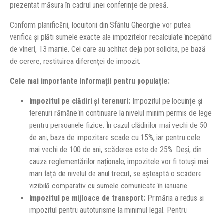
prezentat măsura în cadrul unei conferințe de presă.
Conform planificării, locuitorii din Sfântu Gheorghe vor putea
verifica și plăti sumele exacte ale impozitelor recalculate începând
de vineri, 13 martie. Cei care au achitat deja pot solicita, pe bază
de cerere, restituirea diferenței de impozit.
Cele mai importante informații pentru populație:
Impozitul pe clădiri și terenuri:
Impozitul pe locuințe și
terenuri rămâne în continuare la nivelul minim permis de lege
pentru persoanele fizice. În cazul clădirilor mai vechi de 50
de ani, baza de impozitare scade cu 15%, iar pentru cele
mai vechi de 100 de ani, scăderea este de 25%. Deși, din
cauza reglementărilor naționale, impozitele vor fi totuși mai
mari față de nivelul de anul trecut, se așteaptă o scădere
vizibilă comparativ cu sumele comunicate în ianuarie.
Impozitul pe mijloace de transport:
Primăria a redus și
impozitul pentru autoturisme la minimul legal. Pentru