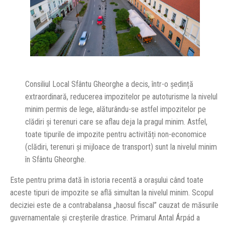
Consiliul Local Sfântu Gheorghe a decis, într-o ședință
extraordinară, reducerea impozitelor pe autoturisme la nivelul
minim permis de lege, alăturându-se astfel impozitelor pe
clădiri și terenuri care se aflau deja la pragul minim. Astfel,
toate tipurile de impozite pentru activități non-economice
(clădiri, terenuri și mijloace de transport) sunt la nivelul minim
în Sfântu Gheorghe.
Este pentru prima dată în istoria recentă a orașului când toate
aceste tipuri de impozite se află simultan la nivelul minim. Scopul
deciziei este de a contrabalansa „haosul fiscal” cauzat de măsurile
guvernamentale și creșterile drastice. Primarul Antal Árpád a