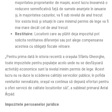
majoritatea proprietarilor de mașini, acest lucru înseamnă o
reducere semnificativă față de sumele anunțate în ianuarie
și, în majoritatea cazurilor, va fi sub nivelul de anul trecut.
Vor exista însă și situații în care minimul permis de lege va fi
mai mare decât cel de anul trecut.
Restituire:
Locuitorii care au plătit deja impozitul pot
solicita restituirea diferenței sau pot alege compensarea
acesteia cu obligații fiscale viitoare.
„Pentru prima dată în istoria recentă a orașului Sfântu Gheorghe,
toate impozitele pentru populație acolo unde nu se desfășoară
activități economice sunt la nivelul minim permis de lege. Acest
lucru nu va duce la scăderea calității serviciilor publice; în pofida
veniturilor nerealizate, orașul va continua să depună eforturi pentru
a oferi servicii de calitate locuitorilor săi”, a subliniat primarul Antal
Árpád.
Impozitele persoanelor juridice