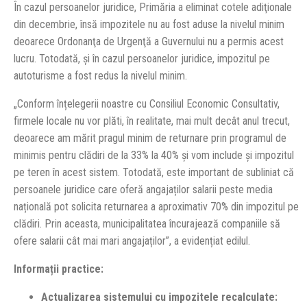
În cazul persoanelor juridice, Primăria a eliminat cotele adiţionale
din decembrie, însă impozitele nu au fost aduse la nivelul minim
deoarece Ordonanţa de Urgenţă a Guvernului nu a permis acest
lucru. Totodată, și în cazul persoanelor juridice, impozitul pe
autoturisme a fost redus la nivelul minim.
„Conform înțelegerii noastre cu Consiliul Economic Consultativ,
firmele locale nu vor plăti, în realitate, mai mult decât anul trecut,
deoarece am mărit pragul minim de returnare prin programul de
minimis pentru clădiri de la 33% la 40% și vom include și impozitul
pe teren în acest sistem. Totodată, este important de subliniat că
persoanele juridice care oferă angajaților salarii peste media
națională pot solicita returnarea a aproximativ 70% din impozitul pe
clădiri. Prin aceasta, municipalitatea încurajează companiile să
ofere salarii cât mai mari angajaților”, a evidențiat edilul.
Informații practice:
Actualizarea sistemului cu impozitele recalculate: