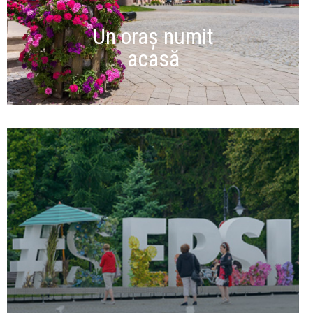
Un oraș numit
acasă