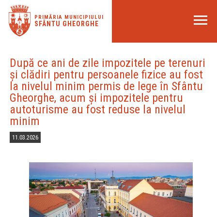
PRIMĂRIA MUNICIPIULUI
SFÂNTU GHEORGHE
După ce ani de zile impozitele pe terenuri
și clădiri pentru persoanele fizice au fost
la nivelul minim permis de lege în Sfântu
Gheorghe, acum și impozitele pentru
autoturisme au fost reduse la nivelul
minim
11.03.2026