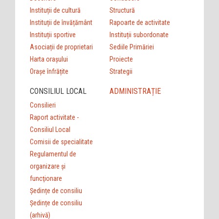
Instituții de cultură
Structură
Instituții de învățământ
Rapoarte de activitate
Instituții sportive
Instituții subordonate
Asociații de proprietari
Sediile Primăriei
Harta orașului
Proiecte
Orașe înfrățite
Strategii
CONSILIUL LOCAL
ADMINISTRAȚIE
Consilieri
Raport activitate -
Consiliul Local
Comisii de specialitate
Regulamentul de
organizare şi
funcţionare
Ședințe de consiliu
Ședințe de consiliu
(arhivă)