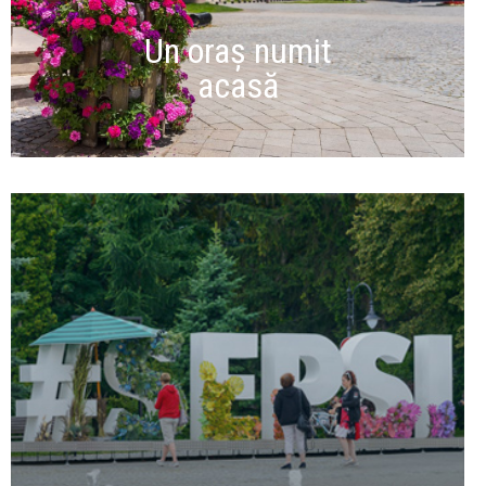
Un oraș numit
acasă