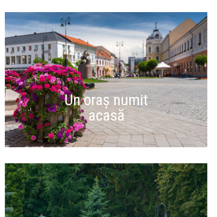
Un oraș numit
acasă