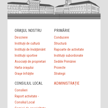
ORAȘUL NOSTRU
PRIMĂRIE
Descriere
Conducere
Instituții de cultură
Structură
Instituții de învățământ
Rapoarte de activitate
Instituții sportive
Instituții subordonate
Asociații de proprietari
Sediile Primăriei
Harta orașului
Proiecte
Orașe înfrățite
Strategii
CONSILIUL LOCAL
ADMINISTRAȚIE
Consilieri
Raport activitate -
Consiliul Local