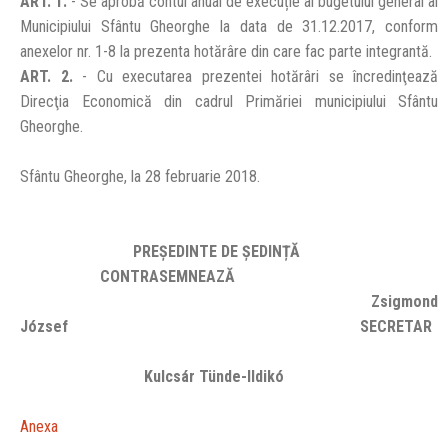
ART. 1.
- Se aprobă contul anual de execuție al bugetului general al
Municipiului Sfântu Gheorghe la data de 31.12.2017, conform
anexelor nr. 1-8 la prezenta hotărâre din care fac parte integrantă.
ART. 2.
- Cu executarea prezentei hotărâri se încredinţează
Direcţia Economică din cadrul Primăriei municipiului Sfântu
Gheorghe.
Sfântu Gheorghe, la 28 februarie 2018.
PREŞEDINTE DE ȘEDINȚĂ
CONTRASEMNEAZĂ
Zsigmond
József SECRETAR
Kulcsár Tünde-Ildikó
Anexa