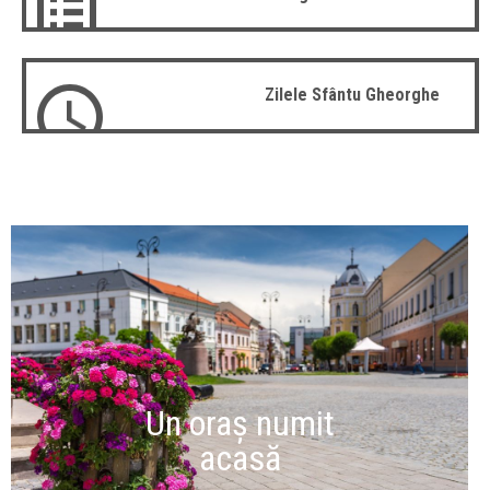
Zilele Sfântu Gheorghe
Un oraș numit
acasă