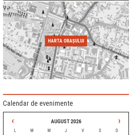
HARTA ORAȘULUI
Calendar de evenimente
‹
›
AUGUST 2026
L
M
M
J
V
S
D