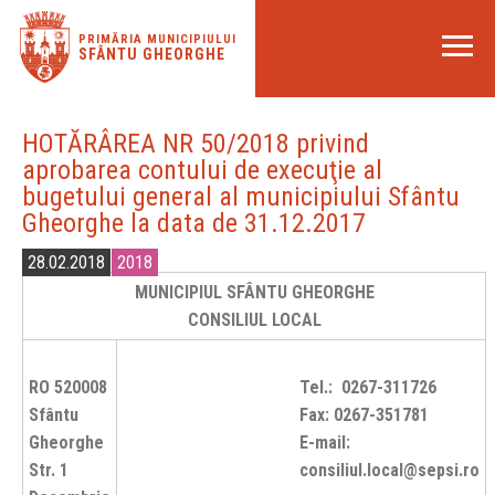
PRIMĂRIA MUNICIPIULUI
SFÂNTU GHEORGHE
HOTĂRÂREA NR 50/2018 privind
aprobarea contului de execuţie al
bugetului general al municipiului Sfântu
Gheorghe la data de 31.12.2017
28.02.2018
2018
MUNICIPIUL SFÂNTU GHEORGHE
CONSILIUL LOCAL
RO 520008
Tel.: 0267-311726
Sfântu
Fax: 0267-351781
Gheorghe
E-mail:
Str. 1
consiliul.local@sepsi.ro