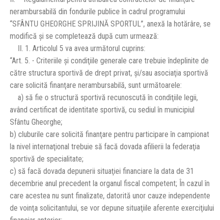
nerambursabilă din fondurile publice în cadrul programului
“SFÂNTU GHEORGHE SPRIJINĂ SPORTUL”, anexă la hotărâre, se
modifică şi se completează după cum urmează:
II. 1. Articolul 5 va avea următorul cuprins:
“Art. 5. - Criteriile şi condiţiile generale care trebuie îndeplinite de
către structura sportivă de drept privat, şi/sau asociaţia sportivă
care solicită finanţare nerambursabilă, sunt următoarele:
a) să fie o structură sportivă recunoscută în condiţiile legii,
având certificat de identitate sportivă, cu sediul în municipiul
Sfântu Gheorghe;
b) cluburile care solicită finanţare pentru participare în campionat
la nivel internaţional trebuie să facă dovada afilierii la federaţia
sportivă de specialitate;
c) să facă dovada depunerii situaţiei financiare la data de 31
decembrie anul precedent la organul fiscal competent; În cazul în
care acestea nu sunt finalizate, datorită unor cauze independente
de voinţa solicitantului, se vor depune situaţiile aferente exerciţiului