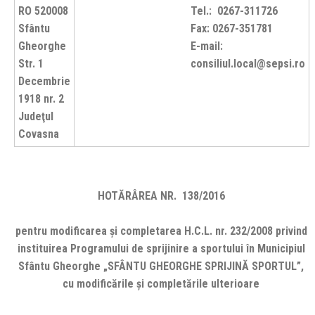
RO 520008
Tel.: 0267-311726
Sfântu
Fax: 0267-351781
Gheorghe
E-mail:
Str. 1
consiliul.local@sepsi.ro
Decembrie
1918 nr. 2
Judeţul
Covasna
HOTĂRÂREA NR. 138/2016
pentru modificarea şi completarea H.C.L. nr. 232/2008 privind
instituirea Programului de sprijinire a sportului în Municipiul
Sfântu Gheorghe „SFÂNTU GHEORGHE SPRIJINĂ SPORTUL”,
cu modificările şi completările ulterioare