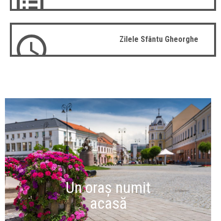
Zilele Sfântu Gheorghe
Un oraș numit
acasă