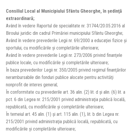
Consiliul Local al Municipiului Sfântu Gheorghe, în şedinţă
extraordinară;
Având în vedere Raportul de specialitate nr. 31744/20.05.2016 al
Biroului juridic din cadrul Primăriei municipiului Sfântu Gheorghe;
Având în vedere prevederile Legii nr. 69/2000 a educaţiei fizice şi
sportului, cu modificările şi completările ulterioare;
Având în vedere prevederile Legii nr. 273/2006 privind finanţele
publice locale, cu modificările şi completările ulterioare;
În baza prevederilor Legii nr. 350/2005 privind regimul finanţărilor
nerambursabile din fonduri publice alocate pentru activităţi
nonprofit de interes general;
În conformitate cu prevederile art. 36 alin. (2) lit. d şi alin. (6) lit. a
pct. 6 din Legea nr. 215/2001 privind administraţia publică locală,
republicată, cu modificările şi completările ulterioare;
În temeiul art. 45 alin. (1) şi art. 115 alin. (1), lit. b din Legea nr.
215/2001 privind administraţia publică locală, republicată, cu
modificările şi completările ulterioare;