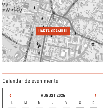
HARTA ORAȘULUI
Calendar de evenimente
‹
›
AUGUST 2026
L
M
M
J
V
S
D