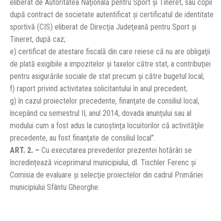
eliberat de Autoritatea Naţională pentru Sport şi Tineret, sau copii
după contract de societate autentificat şi certificatul de identitate
sportivă (CIS) eliberat de Direcţia Judeţeană pentru Sport şi
Tineret, după caz;
e) certificat de atestare fiscală din care reiese că nu are obligaţii
de plată exigibile a impozitelor şi taxelor către stat, a contribuţiei
pentru asigurările sociale de stat precum şi către bugetul local;
f) raport privind activitatea solicitantului în anul precedent;
g) în cazul proiectelor precedente, finanţate de consiliul local,
începând cu semestrul II, anul 2014, dovada anunţului sau al
modului cum a fost adus la cunoştinţa locuitorilor că activităţile
precedente, au fost finanţate de consiliul local”.
ART. 2. –
Cu executarea prevederilor prezentei hotărâri se
încredințează viceprimarul municipiului, dl. Tischler Ferenc și
Comisia de evaluare şi selecţie proiectelor din cadrul Primăriei
municipiului Sfântu Gheorghe.