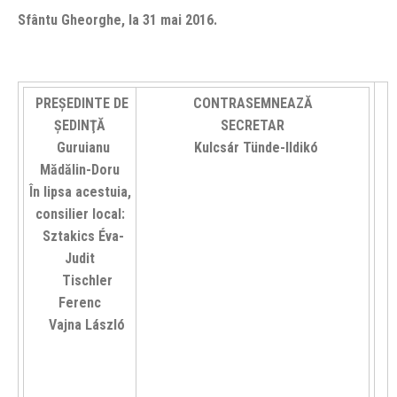
Sfântu Gheorghe, la 31 mai 2016.
PREŞEDINTE DE
CONTRASEMNEAZĂ
ŞEDINŢĂ
SECRETAR
Guruianu
Kulcsár Tünde-Ildikó
Mădălin-Doru
În lipsa acestuia,
consilier local:
Sztakics Éva-
Judit
Tischler
Ferenc
Vajna László