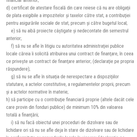
financiar anterior;
d) certificat de atestare fiscală din care reiese că nu are obligaţii
de plata exigibile a impozitelor şi taxelor către stat, a contribuţiei
pentru asigurările sociale de stat, precum şi către bugetul local;
e) să nu aibă proiecte câştigate şi nedecontate din semestrul
anterior;
f) să nu se afle în litigiu cu autoritatea administraţiei publice
locale căreia îi solicită atribuirea unui contract de finanţare, în ceea
ce priveşte un contract de finanţare anterior; (declaraţie pe propria
răspundere);
g) să nu se afle în situaţia de nerespectare a dispoziţiilor
statutare, a actelor constitutive, a regulamentelor proprii, precum
şi a actelor normative în materie;
h) să participe cu o contribuţie financiară proprie (altele dacât cele
care provin din fonduri publice) de minimum 10% din valoarea
totală a finanţării;
i) să nu facă obiectul unei proceduri de dizolvare sau de
lichidare ori să nu se afle deja în stare de dizolvare sau de lichidare