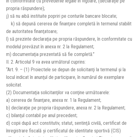
în conformitate cu prevederile legale în vigoare; (declaraţie pe
propria răspundere);
j) să nu aibă instituite popriri pe conturile bancare blocate;
k) să depună cererea de finanţare completă în termenul stabilit
de autoritatea finanţatoare;
l) să prezinte declaraţia pe propria răspundere, în conformitate cu
modelul prevăzut în anexa nr. 2 la Regulament;
m) documentaţia prezentată să fie completă.”
II. 2. Articolul 9 va avea următorul cuprins:
“Art. 9. – (1) Proiectele se depun de solicitanţi la termenul şi la
locul indicat în anunţul de participare, în numărul de exemplare
solicitat.
(2) Documentaţia solicitanţilor va conţine următoarele:
a) cererea de finanţare, anexa nr. 1 la Regulament;
b) declaraţie pe propria răspundere, anexa nr. 2 la Regulament;
c) bilanţul contabil pe anul precedent;
d) copii după act constitutiv, statut, sentinţă civilă, certificat de
înregistrare fiscală şi certificatul de identitate sportivă (CIS)