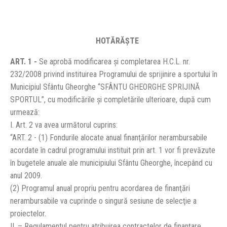
HOTĂRĂŞTE
ART. 1 -
Se aprobă modificarea şi completarea H.C.L. nr.
232/2008 privind instituirea Programului de sprijinire a sportului în
Municipiul Sfântu Gheorghe “SFÂNTU GHEORGHE SPRIJINĂ
SPORTUL”, cu modificările şi completările ulterioare, după cum
urmează:
I. Art. 2 va avea următorul cuprins:
“ART. 2 - (1) Fondurile alocate anual finanţărilor nerambursabile
acordate în cadrul programului instituit prin art. 1 vor fi prevăzute
în bugetele anuale ale municipiului Sfântu Gheorghe, începând cu
anul 2009.
(2) Programul anual propriu pentru acordarea de finanţări
nerambursabile va cuprinde o singură sesiune de selecţie a
proiectelor.
II. – Regulamentul pentru atribuirea contractelor de finanţare