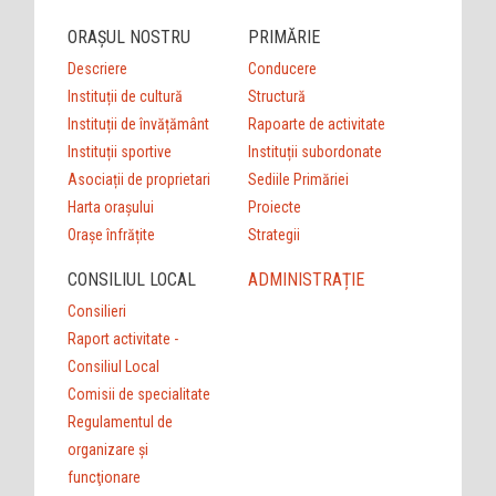
ORAȘUL NOSTRU
PRIMĂRIE
Descriere
Conducere
Instituții de cultură
Structură
Instituții de învățământ
Rapoarte de activitate
Instituții sportive
Instituții subordonate
Asociații de proprietari
Sediile Primăriei
Harta orașului
Proiecte
Orașe înfrățite
Strategii
CONSILIUL LOCAL
ADMINISTRAȚIE
Consilieri
Raport activitate -
Consiliul Local
Comisii de specialitate
Regulamentul de
organizare şi
funcţionare