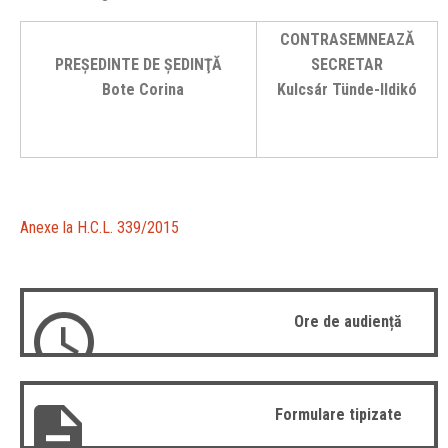
CONTRASEMNEAZĂ
PREŞEDINTE DE ŞEDINŢĂ
SECRETAR
Bote Corina
Kulcsár Tünde-Ildikó
Anexe la H.C.L. 339/2015
Ore de audiență
Formulare tipizate