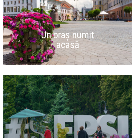
Un oraș numit
acasă