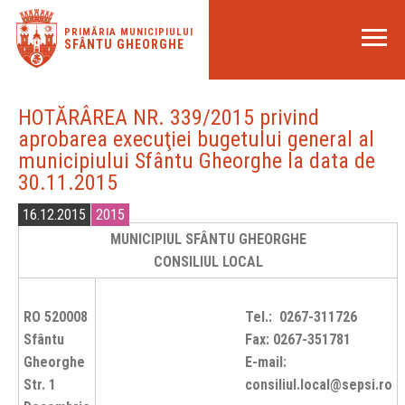
PRIMĂRIA MUNICIPIULUI
SFÂNTU GHEORGHE
HOTĂRÂREA NR. 339/2015 privind
aprobarea execuţiei bugetului general al
municipiului Sfântu Gheorghe la data de
30.11.2015
16.12.2015
2015
MUNICIPIUL SFÂNTU GHEORGHE
CONSILIUL LOCAL
RO 520008
Tel.: 0267-311726
Sfântu
Fax: 0267-351781
Gheorghe
E-mail:
Str. 1
consiliul.local@sepsi.ro