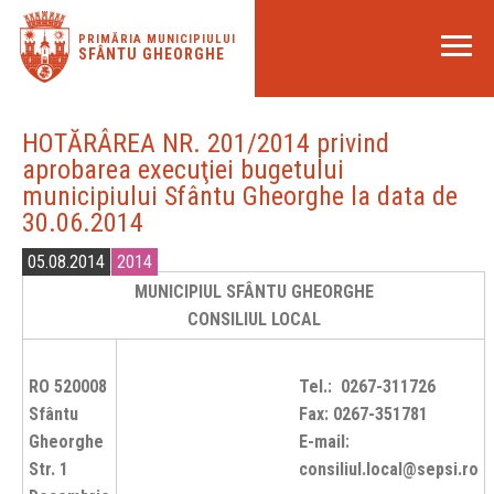
PRIMĂRIA MUNICIPIULUI
SFÂNTU GHEORGHE
HOTĂRÂREA NR. 201/2014 privind
aprobarea execuţiei bugetului
municipiului Sfântu Gheorghe la data de
30.06.2014
05.08.2014
2014
MUNICIPIUL SFÂNTU GHEORGHE
CONSILIUL LOCAL
RO 520008
Tel.: 0267-311726
Sfântu
Fax: 0267-351781
Gheorghe
E-mail:
Str. 1
consiliul.local@sepsi.ro