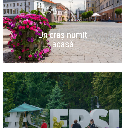
Un oraș numit
acasă