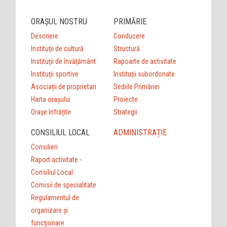
ORAȘUL NOSTRU
PRIMĂRIE
Descriere
Conducere
Instituții de cultură
Structură
Instituții de învățământ
Rapoarte de activitate
Instituții sportive
Instituții subordonate
Asociații de proprietari
Sediile Primăriei
Harta orașului
Proiecte
Orașe înfrățite
Strategii
CONSILIUL LOCAL
ADMINISTRAȚIE
Consilieri
Raport activitate -
Consiliul Local
Comisii de specialitate
Regulamentul de
organizare şi
funcţionare