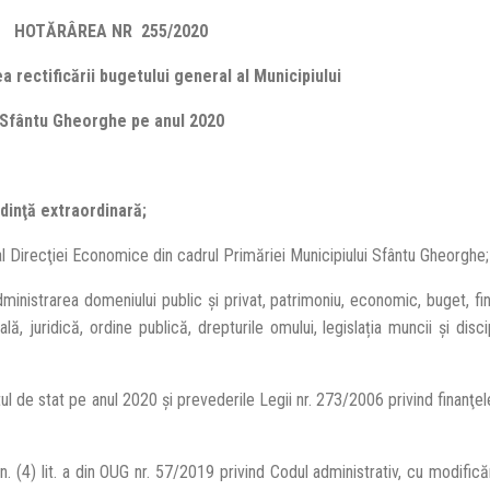
HOTĂRÂREA NR 255/2020
a rectificării bugetului general al Municipiului
Sfântu Gheorghe pe anul 2020
edinţă extraordinară;
l Direcţiei Economice din cadrul Primăriei Municipiului Sfântu Gheorghe;
inistrarea domeniului public și privat, patrimoniu, economic, buget, fina
, juridică, ordine publică, drepturile omului, legislația muncii și discip
l de stat pe anul 2020 şi prevederile Legii nr. 273/2006 privind finanţel
lin. (4) lit. a din OUG nr. 57/2019 privind Codul administrativ, cu modifică