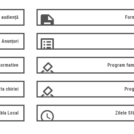
 audiență
Form
Anunțuri
normative
Program fam
ta chiriei
Prog
bla Local
Zilele S