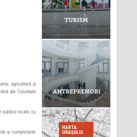
nțe, agricultură și
lină ale Consiliului
e publice locale, cu
HARTA
rile şi completările
ORAȘULUI