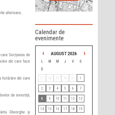
ile ulterioare;
Calendar de
evenimente
‹
›
AUGUST 2026
n care Secţiunea de
ărâre din care face
L
M
M
J
V
S
D
ta hotărâre din care
27
28
29
30
31
1
2
3
4
5
6
7
velor de investiții,
8
9
10
11
12
13
14
15
16
17
18
19
fântu Gheorghe şi