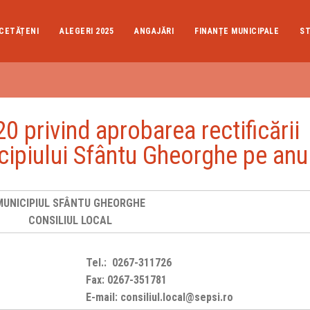
CETĂȚENI
ALEGERI 2025
ANGAJĂRI
FINANȚE MUNICIPALE
ST
rivind aprobarea rectificării
icipiului Sfântu Gheorghe pe anu
MUNICIPIUL SFÂNTU GHEORGHE
CONSILIUL LOCAL
Tel.: 0267-311726
Fax: 0267-351781
E-mail: consiliul.local@sepsi.ro