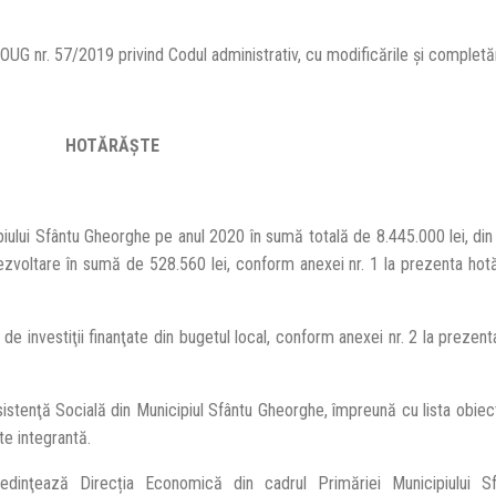
 a din OUG nr. 57/2019 privind Codul administrativ, cu modificările şi completăr
HOTĂRĂŞTE
ipiului Sfântu Gheorghe pe anul 2020 în sumă totală de 8.445.000 lei, di
dezvoltare în sumă de 528.560 lei, conform anexei nr. 1 la prezenta hot
de investiţii finanţate din bugetul local, conform anexei nr. 2 la prezen
istenţă Socială din Municipiul Sfântu Gheorghe, împreună cu lista obiecti
te integrantă.
dinţează Direcția Economică din cadrul Primăriei Municipiului S