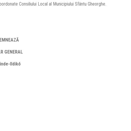
ubordonate Consiliului Local al Municipiului Sfântu Gheorghe.
MNEAZĂ
NERAL
dikó