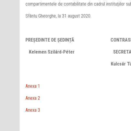
compartimentele de contabilitate din cadrul instituţiilor s
Sfântu Gheorghe, la 31 august 2020.
PREŞEDINTE DE ȘEDINȚĂ CONTRASE
Kelemen Szilárd-Péter
SECRETAR GE
Kulcsár Tünde-Il
Anexa 1
Anexa 2
Anexa 3