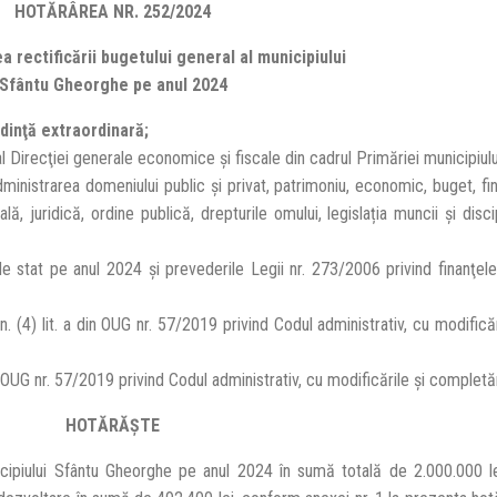
HOTĂRÂREA NR. 252/2024
a rectificării bugetului general al municipiului
Sfântu Gheorghe pe anul 2024
edinţă extraordinară;
 Direcţiei generale economice și fiscale din cadrul Primăriei municipiul
inistrarea domeniului public și privat, patrimoniu, economic, buget, fina
, juridică, ordine publică, drepturile omului, legislația muncii și discip
e stat pe anul 2024 şi prevederile Legii nr. 273/2006 privind finanţele
lin. (4) lit. a din OUG nr. 57/2019 privind Codul administrativ, cu modifică
 a din OUG nr. 57/2019 privind Codul administrativ, cu modificările şi completăr
HOTĂRĂŞTE
icipiului Sfântu Gheorghe pe anul 2024 în sumă totală de 2.000.000 le