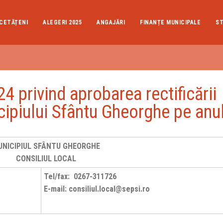
CETĂȚENI
ALEGERI 2025
ANGAJĂRI
FINANȚE MUNICIPALE
ST
rivind aprobarea rectificării
cipiului Sfântu Gheorghe pe anu
UNICIPIUL SFÂNTU GHEORGHE
CONSILIUL LOCAL
Tel/fax: 0267-311726
E-mail: consiliul.local@sepsi.ro