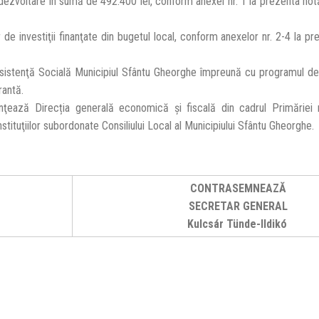
 dezvoltare în sumă de 492.400 lei, conform anexei nr. 1 la prezenta hot
de investiţii finanţate din bugetul local, conform anexelor nr. 2-4 la pr
Asistenţă Socială Municipiul Sfântu Gheorghe împreună cu programul de 
rantă.
ţează Direcția generală economică și fiscală din cadrul Primăriei m
tituţiilor subordonate Consiliului Local al Municipiului Sfântu Gheorghe.
CONTRASEMNEAZĂ
SECRETAR GENERAL
Kulcsár Tünde-Ildikó