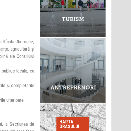
ui Sfântu Gheorghe;
nțe, agricultură și
lină ale Consiliului
 publice locale, cu
rile şi completările
ile ulterioare;
HARTA
i, la Secţiunea de
ORAȘULUI