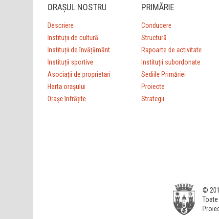
ORAȘUL NOSTRU
PRIMĂRIE
Descriere
Conducere
Instituții de cultură
Structură
Instituții de învățământ
Rapoarte de activitate
Instituții sportive
Instituții subordonate
Asociații de proprietari
Sediile Primăriei
Harta orașului
Proiecte
Orașe înfrățite
Strategii
© 201
Toate 
Proiec