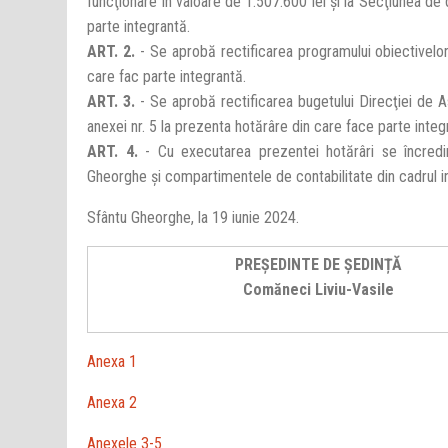
funcţionare în valoare de 1.507.600 lei şi la Secţiunea de
parte integrantă.
ART. 2.
- Se aprobă rectificarea programului obiectivelor 
care fac parte integrantă.
ART. 3.
- Se aprobă rectificarea bugetului Direcţiei de 
anexei nr. 5 la prezenta hotărâre din care face parte integ
ART. 4.
- Cu executarea prezentei hotărâri se încredin
Gheorghe şi compartimentele de contabilitate din cadrul ins
Sfântu Gheorghe, la 19 iunie 2024.
PREȘEDINTE DE ȘEDINȚĂ
Comăneci Liviu-Vasile
Anexa 1
Anexa 2
Anexele 3-5