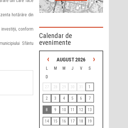
ărâre din care face
ezenta hotărâre din
investiții, conform
Calendar de
evenimente
unicipiului Sfântu
‹
›
AUGUST 2026
L
M
M
J
V
S
D
27
28
29
30
31
1
2
3
4
5
6
7
8
9
10
11
12
13
14
15
16
17
18
19