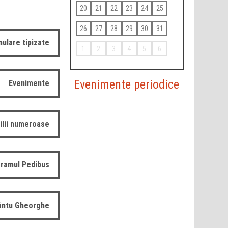
20
21
22
23
24
25
26
27
28
29
30
31
ulare tipizate
1
2
3
4
5
6
Evenimente periodice
Evenimente
ilii numeroase
ramul Pedibus
fântu Gheorghe