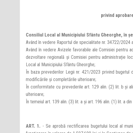
privind aprobare
Consiliul Local al Municipiului Sfântu Gheorghe, în ş
Având în vedere Raportul de specialitate nr. 34722/2024 al
Având în vedere Avizele favorabile ale Comisiei pentru adm
dezvoltare regională și Comisiei pentru administrație locală
Local al Municipiului Sfântu Gheorghe;
În baza prevederilor Legii nr. 421/2023 privind bugetul d
modificările şi completările ulterioare;
În conformitate cu prevederile art. 129 alin. (2) lit. b și a
ulterioare;
În temeiul art. 139 alin. (3) lit. a şi art. 196 alin. (1) lit.
ART. 1.
- Se aprobă rectificarea bugetului local al mun