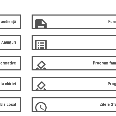
 audiență
Form
Anunțuri
normative
Program fam
ta chiriei
Prog
bla Local
Zilele S