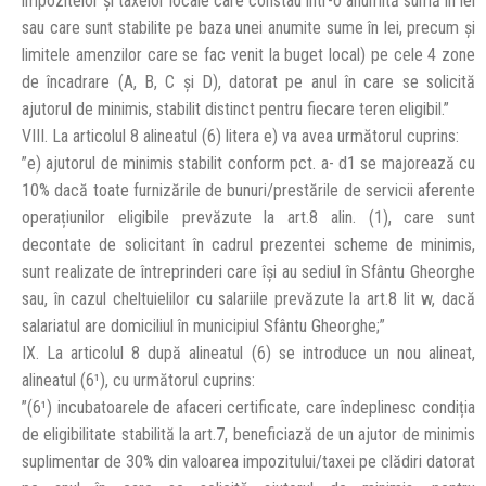
impozitelor şi taxelor locale care constau într-o anumită sumă în lei
sau care sunt stabilite pe baza unei anumite sume în lei, precum și
limitele amenzilor care se fac venit la buget local) pe cele 4 zone
de încadrare (A, B, C și D), datorat pe anul în care se solicită
ajutorul de minimis, stabilit distinct pentru fiecare teren eligibil.”
VIII. La articolul 8 alineatul (6) litera e) va avea următorul cuprins:
”e) ajutorul de minimis stabilit conform pct. a- d1 se majorează cu
10% dacă toate furnizările de bunuri/prestările de servicii aferente
operațiunilor eligibile prevăzute la art.8 alin. (1), care sunt
decontate de solicitant în cadrul prezentei scheme de minimis,
sunt realizate de întreprinderi care își au sediul în Sfântu Gheorghe
sau, în cazul cheltuielilor cu salariile prevăzute la art.8 lit w, dacă
salariatul are domiciliul în municipiul Sfântu Gheorghe;”
IX. La articolul 8 după alineatul (6) se introduce un nou alineat,
alineatul (6¹), cu următorul cuprins:
”(6¹) incubatoarele de afaceri certificate, care îndeplinesc condiția
de eligibilitate stabilită la art.7, beneficiază de un ajutor de minimis
suplimentar de 30% din valoarea impozitului/taxei pe clădiri datorat