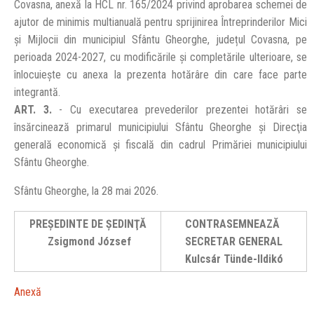
Covasna, anexă la HCL nr. 165/2024 privind aprobarea schemei de
ajutor de minimis multianuală pentru sprijinirea Întreprinderilor Mici
și Mijlocii din municipiul Sfântu Gheorghe, județul Covasna, pe
perioada 2024-2027, cu modificările și completările ulterioare, se
înlocuiește cu anexa la prezenta hotărâre din care face parte
integrantă.
ART. 3.
- Cu executarea prevederilor prezentei hotărâri se
însărcinează primarul municipiului Sfântu Gheorghe și Direcţia
generală economică și fiscală din cadrul Primăriei municipiului
Sfântu Gheorghe.
Sfântu Gheorghe, la 28 mai 2026.
PREŞEDINTE DE ŞEDINŢĂ
CONTRASEMNEAZĂ
Zsigmond József
SECRETAR GENERAL
Kulcsár Tünde-Ildikó
Anexă