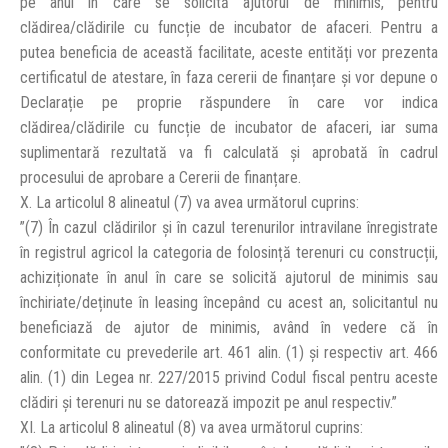
pe anul în care se solicită ajutorul de minimis, pentru
clădirea/clădirile cu funcție de incubator de afaceri. Pentru a
putea beneficia de această facilitate, aceste entități vor prezenta
certificatul de atestare, în faza cererii de finanțare și vor depune o
Declarație pe proprie răspundere în care vor indica
clădirea/clădirile cu funcție de incubator de afaceri, iar suma
suplimentară rezultată va fi calculată și aprobată în cadrul
procesului de aprobare a Cererii de finanțare.
X. La articolul 8 alineatul (7) va avea următorul cuprins:
”(7) În cazul clădirilor și în cazul terenurilor intravilane înregistrate
în registrul agricol la categoria de folosință terenuri cu construcții,
achiziționate în anul în care se solicită ajutorul de minimis sau
închiriate/deținute în leasing începând cu acest an, solicitantul nu
beneficiază de ajutor de minimis, având în vedere că în
conformitate cu prevederile art. 461 alin. (1) și respectiv art. 466
alin. (1) din Legea nr. 227/2015 privind Codul fiscal pentru aceste
clădiri și terenuri nu se datorează impozit pe anul respectiv.”
XI. La articolul 8 alineatul (8) va avea următorul cuprins: