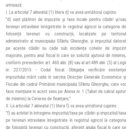
urmează:
I. La articolul 7 alineatul (1) litera d) va avea următorul cuprins:
”d) sunt plătitori de impozite și taxe locale pentru clădiri și/sau
terenuri intravilane înregistrate în registrul agricol la categoria de
folosință terenuri cu construcții, localizate pe teritoriul
administrativ al municipiului Sfântu Gheorghe, și impozitul datorat
pe aceste clădiri nu cade sub incidența cotelor de impozit
majorate, pentru anul fiscal în care se solicită ajutorul de minimis,
conform prevederilor art. 460 alin. (8) sau al art.489 alin. (5) al Legii
nr. 227/2015 - Codul fiscal. Obligația verificării existenței
impozitului mărit cade în sarcina Direcției Generale Economice și
Fiscale din cadrul Primăriei municipiului Sfântu Gheorghe, care vor
face mențiune în acest sens pe Anexa nr. 1 (Tabel de calcul ajutor
de minimis) la Cererea de finanțare;”
II. La articolul 7 alineatul (1) litera f) va avea următorul cuprins:
”f) au achitat în întregime impozitul/taxa pe clădiri și impozitul/taxa
pe terenuri intravilane înregistrate în registrul agricol la categoria
de folosință terenuri cu construcții, aferent anului fiscal în care se