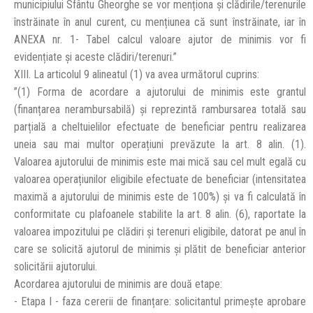
municipiului Sfântu Gheorghe se vor menționa și clădirile/terenurile
înstrăinate în anul curent, cu mențiunea că sunt înstrăinate, iar în
ANEXA nr. 1- Tabel calcul valoare ajutor de minimis vor fi
evidențiate și aceste clădiri/terenuri.”
XIII. La articolul 9 alineatul (1) va avea următorul cuprins:
”(1) Forma de acordare a ajutorului de minimis este grantul
(finanțarea nerambursabilă) și reprezintă rambursarea totală sau
parțială a cheltuielilor efectuate de beneficiar pentru realizarea
uneia sau mai multor operațiuni prevăzute la art. 8 alin. (1).
Valoarea ajutorului de minimis este mai mică sau cel mult egală cu
valoarea operațiunilor eligibile efectuate de beneficiar (intensitatea
maximă a ajutorului de minimis este de 100%) și va fi calculată în
conformitate cu plafoanele stabilite la art. 8 alin. (6), raportate la
valoarea impozitului pe clădiri și terenuri eligibile, datorat pe anul în
care se solicită ajutorul de minimis și plătit de beneficiar anterior
solicitării ajutorului.
Acordarea ajutorului de minimis are două etape:
- Etapa I - faza cererii de finanțare: solicitantul primește aprobare