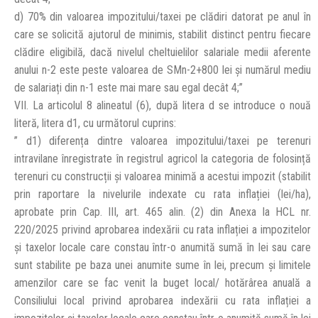
d) 70% din valoarea impozitului/taxei pe clădiri datorat pe anul în
care se solicită ajutorul de minimis, stabilit distinct pentru fiecare
clădire eligibilă, dacă nivelul cheltuielilor salariale medii aferente
anului n-2 este peste valoarea de SMn-2+800 lei și numărul mediu
de salariați din n-1 este mai mare sau egal decât 4;”
VII. La articolul 8 alineatul (6), după litera d se introduce o nouă
literă, litera d1, cu următorul cuprins:
” d1) diferența dintre valoarea impozitului/taxei pe terenuri
intravilane înregistrate în registrul agricol la categoria de folosință
terenuri cu construcții și valoarea minimă a acestui impozit (stabilit
prin raportare la nivelurile indexate cu rata inflației (lei/ha),
aprobate prin Cap. III, art. 465 alin. (2) din Anexa la HCL nr.
220/2025 privind aprobarea indexării cu rata inflației a impozitelor
şi taxelor locale care constau într-o anumită sumă în lei sau care
sunt stabilite pe baza unei anumite sume în lei, precum și limitele
amenzilor care se fac venit la buget local/ hotărârea anuală a
Consiliului local privind aprobarea indexării cu rata inflației a