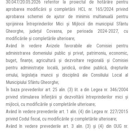
30.047/20.05.2026 referitor la proiectul de hotărâre pentru
aprobarea modificării și completării HCL nr. 165/2024 privind
aprobarea schemei de ajutor de minimis multianuală pentru
sprijinirea Întreprinderilor Mici și Mijlocii din municipiul Sfântu
Gheorghe, județul Covasna, pe perioada 2024-2027, cu
modificările și completările ulterioare;
Având în vedere Avizele favorabile ale Comisiei pentru
administrarea domeniului public și privat, patrimoniu, economic,
buget, finanțe, agricultură și dezvoltare regională și Comisiei
pentru administrație locală, juridică, ordine publică, drepturile
omului, legislația muncii și disciplină ale Consiliului Local al
Municipiului Sfântu Gheorghe;
În baza prevederilor art. 25 alin. (3) lit. a din Legea nr. 346/2004
privind stimularea înființării și dezvoltării întreprinderilor mici și
mijlocii, cu modificările și completările ulterioare;
Având în vedere prevederile art. 1 alin. (4) din Legea nr. 227/2015
privind Codul fiscal, cu modificările și completările ulterioare;
Având în vedere prevederile art. 3 alin. (3) și (4) din OUG nr.