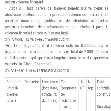
pentru valoarea finanțării;
- Etapa II - faza cererii de tragere: beneficiarul va trebui să
efectueze cheltuieli conform prezentei scheme de minimis și să
prezinte documentele justificative ale efectuării cheltuielilor
pentru a beneficia de rambursarea acestor cheltuieli până la
valoarea finanțării aprobate în prima fază.”
XIV. Articolul 12 va avea următorul cuprins:
”Art. 12. - Bugetul total al schemei este de 8.000.000 lei, iar
bugetul aferent unui an este estimat la un total de 2.000.000 lei, și
va fi disponibil după aprobarea bugetului local pe anul respectiv al
municipiului Sfântu Gheorghe.”
XV. Anexa nr. 1 va avea următorul cuprins:
Categorie
Denumire
Localizare
Tip
Nr.
Nr.
Data
(imobil/
(localitate,
(proprieta-
CF
top
achiziției
clădire/
stradă, nr,
te/
construcț
teren)
după caz)
închiriere/
_______
leasing
Suprafaț