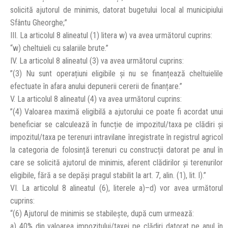
solicită ajutorul de minimis, datorat bugetului local al municipiului
Sfântu Gheorghe;”
III. La articolul 8 alineatul (1) litera w) va avea următorul cuprins:
“w) cheltuieli cu salariile brute.”
IV. La articolul 8 alineatul (3) va avea următorul cuprins:
”(3) Nu sunt operațiuni eligibile și nu se finanțează cheltuielile
efectuate în afara anului depunerii cererii de finanțare.”
V. La articolul 8 alineatul (4) va avea următorul cuprins:
”(4) Valoarea maximă eligibilă a ajutorului ce poate fi acordat unui
beneficiar se calculează în funcție de impozitul/taxa pe clădiri și
impozitul/taxa pe terenuri intravilane înregistrate în registrul agricol
la categoria de folosință terenuri cu construcții datorat pe anul în
care se solicită ajutorul de minimis, aferent clădirilor și terenurilor
eligibile, fără a se depăși pragul stabilit la art. 7, alin. (1), lit. l).”
VI. La articolul 8 alineatul (6), literele a)–d) vor avea următorul
cuprins:
“(6) Ajutorul de minimis se stabilește, după cum urmează:
a) 40% din valoarea impozitului/taxei pe clădiri datorat pe anul în