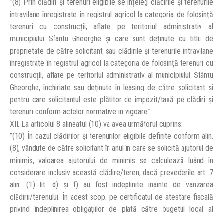
”(8) Prin clădiri și terenuri eligibile se înțeleg clădirile și terenurile
intravilane înregistrate în registrul agricol la categoria de folosință
terenuri cu construcții, aflate pe teritoriul administrativ al
municipiului Sfântu Gheorghe și care sunt deținute cu titlu de
proprietate de către solicitant sau clădirile și terenurile intravilane
înregistrate în registrul agricol la categoria de folosință terenuri cu
construcții, aflate pe teritoriul administrativ al municipiului Sfântu
Gheorghe, închiriate sau deținute în leasing de către solicitant și
pentru care solicitantul este plătitor de impozit/taxă pe clădiri și
terenuri conform actelor normative în vigoare.”
XII. La articolul 8 alineatul (10) va avea următorul cuprins:
”(10) În cazul clădirilor și terenurilor eligibile definite conform alin.
(8), vândute de către solicitant în anul în care se solicită ajutorul de
minimis, valoarea ajutorului de minimis se calculează luând în
considerare inclusiv această clădire/teren, dacă prevederile art. 7
alin. (1) lit. d) și f) au fost îndeplinite înainte de vânzarea
clădirii/terenului. În acest scop, pe certificatul de atestare fiscală
privind îndeplinirea obligațiilor de plată către bugetul local al