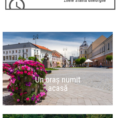
Zilele Sfântu Gheorghe
Un oraș numit
acasă