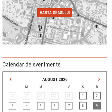
HARTA ORAȘULUI
Calendar de evenimente
‹
›
AUGUST 2026
L
M
M
J
V
S
D
27
28
29
30
31
1
2
3
4
5
6
7
8
9