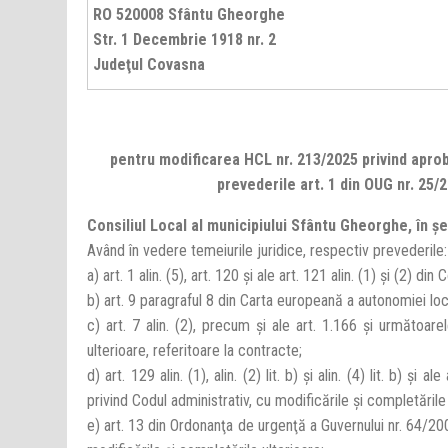
RO 520008 Sfântu Gheorghe
Str. 1 Decembrie 1918 nr. 2
Judeţul Covasna
pentru modificarea HCL nr. 213/2025 privind aprob
prevederile art. 1 din OUG nr. 25
Consiliul Local al municipiului Sfântu Gheorghe, în ş
Având în vedere temeiurile juridice, respectiv prevederile:
a) art. 1 alin. (5), art. 120 şi ale art. 121 alin. (1) şi (2) di
b) art. 9 paragraful 8 din Carta europeană a autonomiei lo
c) art. 7 alin. (2), precum şi ale art. 1.166 şi următoare
ulterioare, referitoare la contracte;
d) art. 129 alin. (1), alin. (2) lit. b) şi alin. (4) lit. b) şi
privind Codul administrativ, cu modificările şi completările 
e) art. 13 din Ordonanţa de urgenţă a Guvernului nr. 64/20