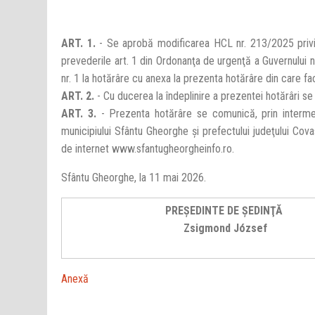
ART. 1.
- Se aprobă modificarea HCL nr. 213/2025 privin
prevederile art. 1 din Ordonanţa de urgenţă a Guvernului n
nr. 1 la hotărâre cu anexa la prezenta hotărâre din care fa
ART. 2.
- Cu ducerea la îndeplinire a prezentei hotărâri s
ART. 3.
- Prezenta hotărâre se comunică, prin intermedi
municipiului Sfântu Gheorghe şi prefectului judeţului Cova
de internet www.sfantugheorgheinfo.ro.
Sfântu Gheorghe, la 11 mai 2026.
PREŞEDINTE DE ŞEDINŢĂ
Zsigmond József
Anexă