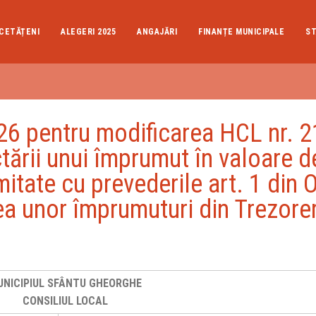
CETĂȚENI
ALEGERI 2025
ANGAJĂRI
FINANȚE MUNICIPALE
ST
 pentru modificarea HCL nr. 
tării unui împrumut în valoare d
itate cu prevederile art. 1 din 
ea unor împrumuturi din Trezore
UNICIPIUL SFÂNTU GHEORGHE
CONSILIUL LOCAL