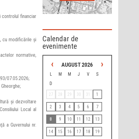
i controlul financiar
Calendar de
 cu modificările şi
evenimente
 actelor normative,
‹
›
AUGUST 2026
L
M
M
J
V
S
6993/07.05.2026;
D
u Gheorghe;
27
28
29
30
31
1
ltură și dezvoltare
2
3
4
5
6
7
Consiliului Local al
8
9
10
11
12
13
nţă a Guvernului nr.
14
15
16
17
18
19