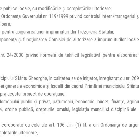
e publice locale, cu modificările şi completările ulterioare;
 10 din Ordonanţa Guvernului nr. 119/1999 privind controlul intern/managerial ş
rioare;
5 pentru asigurarea unor împrumuturi din Trezoreria Statului;
omponenţa şi funcţionarea Comisiei de autorizare a împrumuturilor locale,
 nr. 24/2000 privind normele de tehnică legislativă pentru elaborarea
piului Sfântu Gheorghe, în calitatea sa de iniţiator, înregistrat cu nr. 2
iei generale economice și fiscală din cadrul Primăriei municipiului Sfânt
upra acestui proiect de operaţiune;
omeniului public și privat, patrimoniu, economic, buget, finanțe, agricu
, ordine publică, drepturile omului, legislația muncii și disciplină ale 
 b, coroborate cu cele ale art. 196 alin. (1) lit. a din Ordonanţa de urge
pletările ulterioare,