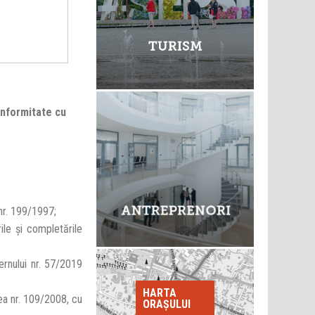
onformitate cu
nr. 199/1997;
ile şi completările
uvernului nr. 57/2019
HARTA
ea nr. 109/2008, cu
ORAȘULUI