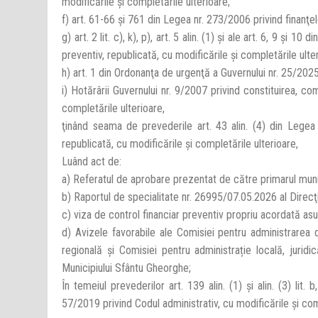
modificările şi completările ulterioare;
f) art. 61-66 şi 761 din Legea nr. 273/2006 privind finanţel
g) art. 2 lit. c), k), p), art. 5 alin. (1) şi ale art. 6, 9 şi
preventiv, republicată, cu modificările şi completările ulte
h) art. 1 din Ordonanţa de urgenţă a Guvernului nr. 25/202
i) Hotărârii Guvernului nr. 9/2007 privind constituirea, c
completările ulterioare,
ţinând seama de prevederile art. 43 alin. (4) din Legea
republicată, cu modificările şi completările ulterioare,
Luând act de:
a) Referatul de aprobare prezentat de către primarul munici
b) Raportul de specialitate nr. 26995/07.05.2026 al Direcţ
c) viza de control financiar preventiv propriu acordată as
d) Avizele favorabile ale Comisiei pentru administrarea d
regională și Comisiei pentru administrație locală, juridică
Municipiului Sfântu Gheorghe;
În temeiul prevederilor art. 139 alin. (1) şi alin. (3) lit.
57/2019 privind Codul administrativ, cu modificările şi com