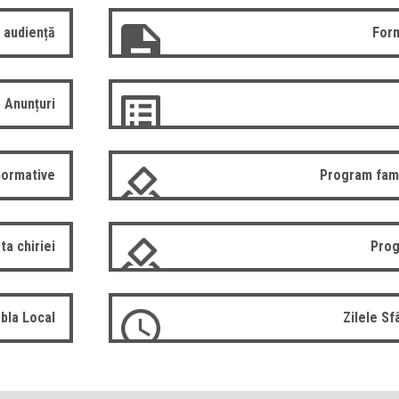
 audiență
Form
Anunțuri
normative
Program fam
ta chiriei
Prog
bla Local
Zilele S