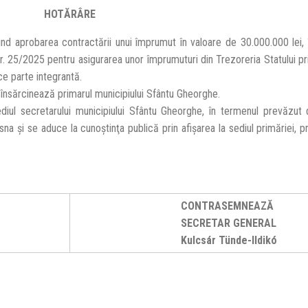
HOTĂRÂRE
d aprobarea contractării unui împrumut în valoare de 30.000.000 lei, 
r. 25/2025 pentru asigurarea unor împrumuturi din Trezoreria Statului pri
ce parte integrantă.
e însărcinează primarul municipiului Sfântu Gheorghe.
ul secretarului municipiului Sfântu Gheorghe, în termenul prevăzut d
sna şi se aduce la cunoştinţa publică prin afişarea la sediul primăriei, 
CONTRASEMNEAZĂ
SECRETAR GENERAL
Kulcsár Tünde-Ildikó