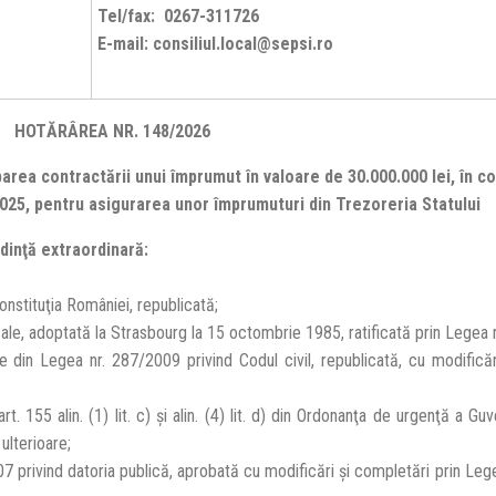
Tel/fax: 0267-311726
E-mail: consiliul.local@sepsi.ro
HOTĂRÂREA NR. 148/2026
area contractării unui împrumut în valoare de 30.000.000 lei, în c
/2025, pentru asigurarea unor împrumuturi din Trezoreria Statului
edinţă extraordinară:
n Constituţia României, republicată;
cale, adoptată la Strasbourg la 15 octombrie 1985, ratificată prin Legea 
le din Legea nr. 287/2009 privind Codul civil, republicată, cu modificăr
 ale art. 155 alin. (1) lit. c) şi alin. (4) lit. d) din Ordonanţa de urgenţă a G
ulterioare;
07 privind datoria publică, aprobată cu modificări şi completări prin Leg