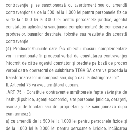
contravenție și se sancționează cu avertisment sau cu amendă
contravențională de la 500 lei la 1.000 lei pentru persoanele fizice
și de la 1.000 lei la 3.000 lei pentru persoanele juridice, agentul
constatator aplicând și sancțiunea complementară de confiscare a
produselor, bunurilor destinate, folosite sau rezultate din această
contravenție.
(4) Produsele/bunurile care fac obiectul măsurii complementare
vor fi menționate în procesul verbal de constatarea contravenției
întocmit de către agentul constator și predate pe bază de proces
verbal către operatorul de salubritate TEGA SA care va proceda la
transformarea lor în compost sau, după caz, la distrugerea lor.”
II. Articolul 75 va avea următorul cuprins:
,,ART. 75. - Constituie contravenție următoarele fapte săvârșite de
instituții publice, agenți economici, alte persoane juridice, cetățeni,
asociații de locatari sau de proprietari și se sancționează după
cum urmează:
a) cu amendă de la 500 lei la 1.000 lei pentru persoanele fizice și
de la 1.000 lei la 3.000 lei pentru persoanele juridice, încălcarea