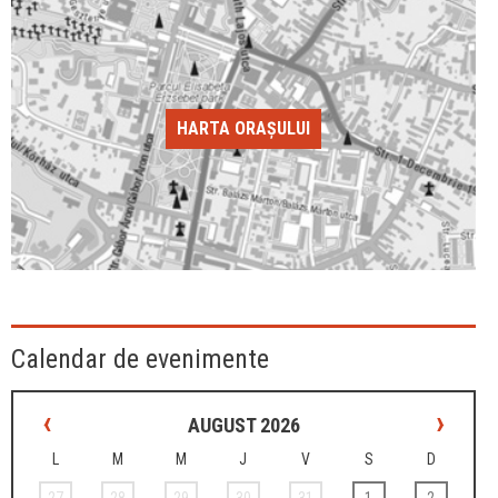
HARTA ORAȘULUI
Calendar de evenimente
‹
›
AUGUST 2026
L
M
M
J
V
S
D