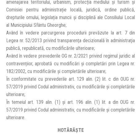
amenajarea teritoriului, urbanism, protecția mediului și turism și
Comisiei pentru administrație locală, juridică, ordine publică,
drepturile omului, legislația muncii și disciplină ale Consiliului Local
al Municipiului Sfântu Gheorghe;
Având în vedere parcurgerea procedurii prevăzute la art. 7 din
Legea nr. 52/2013 privind transparenţa decizională în administraţia
publică, republicată, cu modificările ulterioare;
Având în vedere prevederile OG nr. 2/2021 privind regimul juridic al
contravențiior, aprobată cu modificări și completări prin Legea nr.
182/2002, cu modificările și completările ulterioare;
În conformitate cu prevederile art. 129 alin. (2) lit. c din OUG nr.
57/2019 privind Codul administrativ, cu modificările și completările
ulterioare;
În temeiul art. 139 alin. (1) şi art. 196 alin. (1) lit. a din OUG nr.
57/2019 privind Codul administrativ, cu modificările şi completările
ulterioare.
HOTĂRĂŞTE