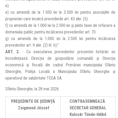
e).
e) cu amendă de la 1.500 lei la 2.500 lei pentru asociațiile de
proprietari care încalcă prevederile art. 43 alin. (5).
f) cu amendă de la 1.000 lei la 2.500 lei și plata taxei de refacere a
domeniului public pentru încălcarea prevederilor art. 73.
g) cu amendă de la 1.000 lei la 2.500 lei pentru încălcarea
prevederilor art. 9 alin. (2) lit. b).”
ART. 2.
- Cu executarea prevederilor prezentei hotărâri se
încredinţează Direcția de gospodărie comunală și Direcția
economică și fiscală din cadrul Primăriei municipiului Sfântu
Gheorghe, Poliţia Locală a Municipiului Sfântu Gheorghe și
operatorul de salubritate TEGA SA.
Sfântu Gheorghe, la 28 mai 2026.
PREŞEDINTE DE ŞEDINŢĂ
CONTRASEMNEAZĂ
Zsigmond József
SECRETAR GENERAL
Kulcsár Tünde-Ildikó