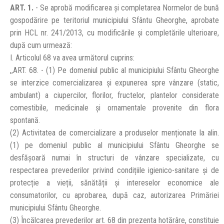
ART. 1.
- Se aprobă modificarea și completarea Normelor de bună
gospodărire pe teritoriul municipiului Sfântu Gheorghe, aprobate
prin HCL nr. 241/2013, cu modificările și completările ulterioare,
după cum urmează:
I. Articolul 68 va avea următorul cuprins:
,,ART. 68. - (1) Pe domeniul public al municipiului Sfântu Gheorghe
se interzice comercializarea și expunerea spre vânzare (static,
ambulant) a ciupercilor, florilor, fructelor, plantelor considerate
comestibile, medicinale și ornamentale provenite din flora
spontană.
(2) Activitatea de comercializare a produselor menționate la alin.
(1) pe domeniul public al municipiului Sfântu Gheorghe se
desfășoară numai în structuri de vânzare specializate, cu
respectarea prevederilor privind condițiile igienico-sanitare și de
protecție a vieții, sănătății și intereselor economice ale
consumatorilor, cu aprobarea, după caz, autorizarea Primăriei
municipiului Sfântu Gheorghe.
(3) Încălcarea prevederilor art. 68 din prezenta hotărâre, constituie