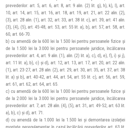
prevederilor: art. 5, art. 6, art. 8, art. 9 alin. (2) lit. g), h), k), l), art.
10, art. 14, art. 15, art. 16, art. 18, art. 19, art. 21, art. 22 alin. (2),
(3), art. 28 alin. (1), art. 32, art. 33, art. 38 lit. c), art. 39, art. 41 alin.
(3), (4), (5), art. 45-48, art. 53, art. 55 lit. a), b), art. 57, art. 58, art.
60, art. 66-70.
b) cu amendă de la 600 lei la 1.500 lei pentru persoanele fizice și
de la 1.500 lei la 3.000 lei pentru persoanele juridice, încălcarea
prevederilor: art. 4, art. 9 alin. (1), alin. (2) lit. a), c), d), e), f), i) și j),
art. 11 lit. a), b), c) și d), art. 12, art. 13, art. 17, art. 20, art. 22 alin.
(1), art. 23-27, art. 28 alin. (2), art. 29, art. 30, art. 35, art. 37, art. 38
lit. a) și b), art. 40-42, art. 44, art. 54, art. 55 lit. c), art. 56, art. 59,
art. 61, art. 62, art. 64, art. 65.
c) cu amendă de la 600 lei la 1.000 lei pentru persoanele fizice și
de la 2.000 lei la 3.000 lei pentru persoanele juridice, încălcarea
prevederilor: art. 7, art. 28 alin. (4), (5), art. 31, art. 49-52, art. 63 lit.
a), b), c) și d), art. 71.
d) cu amendă de la 1.000 lei la 1.500 lei și demontarea izolației
montate neregulamentar în cazul încălcării prevederilor art. 63 lit.