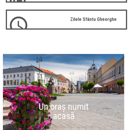
Zilele Sfântu Gheorghe
Un oraș numit
acasă