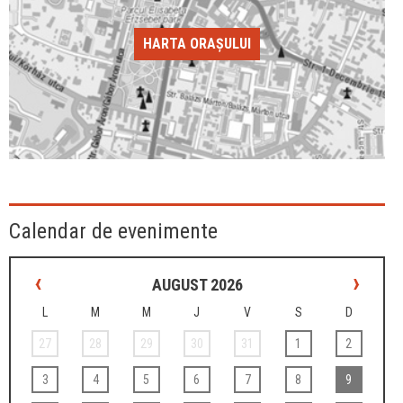
HARTA ORAȘULUI
Calendar de evenimente
‹
›
AUGUST 2026
L
M
M
J
V
S
D
27
28
29
30
31
1
2
3
4
5
6
7
8
9