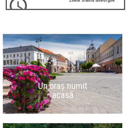
Zilele Sfântu Gheorghe
Un oraș numit
acasă