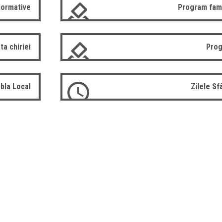
normative
Program fam
ta chiriei
Prog
bla Local
Zilele S