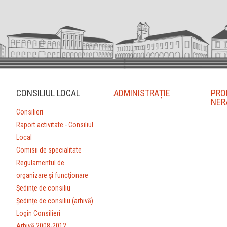
CONSILIUL LOCAL
ADMINISTRAȚIE
PRO
NER
Consilieri
Raport activitate - Consiliul
Local
Comisii de specialitate
Regulamentul de
organizare şi funcţionare
Ședințe de consiliu
Ședințe de consiliu (arhivă)
Login Consilieri
Arhivă 2008-2012