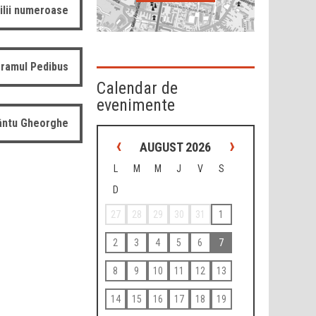
ilii numeroase
ramul Pedibus
Calendar de
evenimente
fântu Gheorghe
‹
›
AUGUST 2026
L
M
M
J
V
S
D
27
28
29
30
31
1
2
3
4
5
6
7
8
9
10
11
12
13
14
15
16
17
18
19