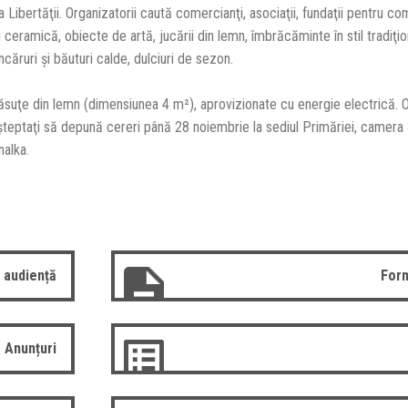
ibertăţii. Organizatorii caută comercianţi, asociaţii, fundaţii pentru co
ceramică, obiecte de artă, jucării din lemn, îmbrăcăminte în stil tradiţio
âncăruri şi băuturi calde, dulciuri de sezon.
ăsuţe din lemn (dimensiunea 4 m²), aprovizionate cu energie electrică. O
aşteptaţi să depună cereri până 28 noiembrie la sediul Primăriei, camera 3
nalka.
 audiență
Form
Anunțuri