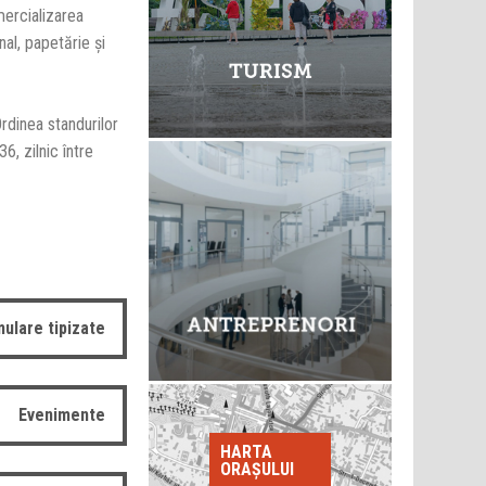
mercializarea
nal, papetărie şi
rdinea standurilor
6, zilnic între
ulare tipizate
Evenimente
HARTA
ORAȘULUI