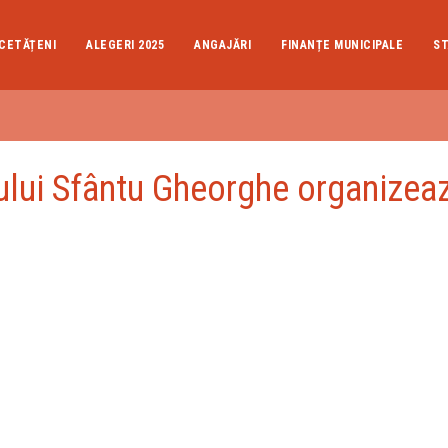
CETĂȚENI
ALEGERI 2025
ANGAJĂRI
FINANȚE MUNICIPALE
ST
iului Sfântu Gheorghe organizea