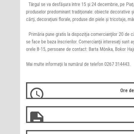
Târgul se va desfăşura între 15 şi 24 decembrie, pe Piaţa L
produselor predominant tradiţionale: obiecte decorative şi 
cărţi, decoraţiuni florale, produse din piele şi tricotaje, m
Primăria pune gratis la dispoziţia comercianţilor 20 de c
se face be baza înscrierilor. Comercianţii interesaţi sunt 
orele 8-15, persoane de contact: Barta Mónika, Bokor Haj
Mai multe informaţii la numărul de telefon 0267 314443.
Ore de