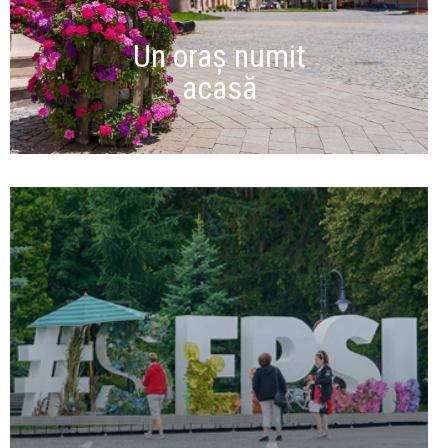
Un oraș numit
acasă