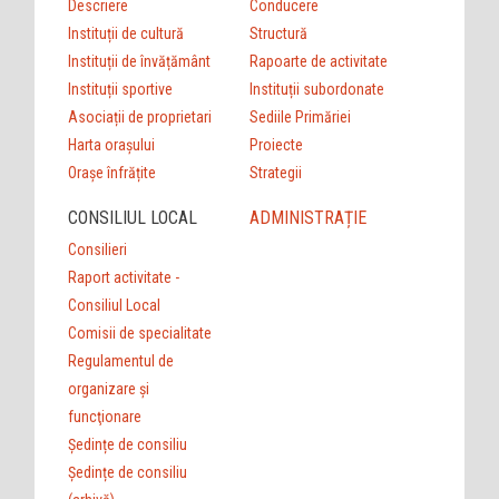
Descriere
Conducere
Instituții de cultură
Structură
Instituții de învățământ
Rapoarte de activitate
Instituții sportive
Instituții subordonate
Asociații de proprietari
Sediile Primăriei
Harta orașului
Proiecte
Orașe înfrățite
Strategii
CONSILIUL LOCAL
ADMINISTRAȚIE
Consilieri
Raport activitate -
Consiliul Local
Comisii de specialitate
Regulamentul de
organizare şi
funcţionare
Ședințe de consiliu
Ședințe de consiliu