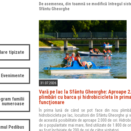
De asemenea, din toamnă se modifică întregul sist
Sfântu Gheorghe
are tipizate
Evenimente
31.07.2026
Vară pe lac la Sfântu Gheorghe: Aproape 2
plimbări cu barca şi hidrobicicleta în prim
gram familii
funcţionare
numeroase
În prima lună de când se pot face din nou plimbă
hidrobicicleta pe lac, locuitorii din Sfântu Gheorghe și vi
de această posibilitate de aproape 2.000 de ori. Hidrobi
de o popularitate mai mare, fiind utilizate de 1.800 de ori
mul Pedibus
au fost închiriate de 200 de ori de către vizitatori.