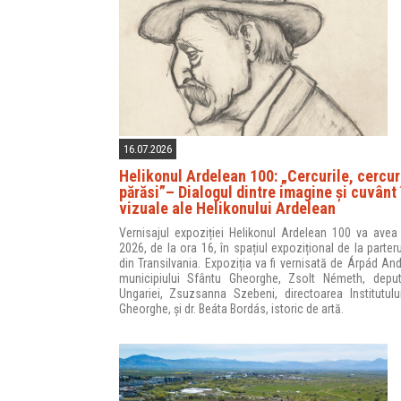
16.07.2026
Helikonul Ardelean 100: „Cercurile, cercuri
părăsi”– Dialogul dintre imagine și cuvânt 
vizuale ale Helikonului Ardelean
Vernisajul expoziției Helikonul Ardelean 100 va avea 
2026, de la ora 16, în spațiul expozițional de la parter
din Transilvania. Expoziția va fi vernisată de Árpád And
municipiului Sfântu Gheorghe, Zsolt Németh, deput
Ungariei, Zsuzsanna Szebeni, directoarea Institutulu
Gheorghe, și dr. Beáta Bordás, istoric de artă.