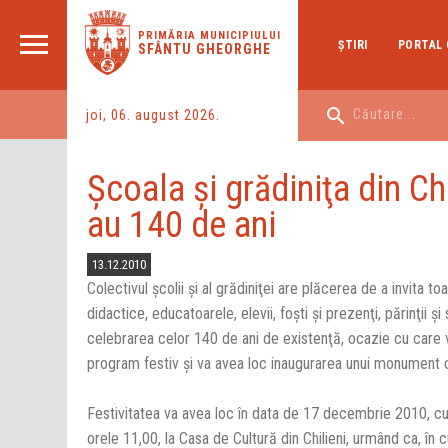
PRIMĂRIA MUNICIPIULUI
ŞTIRI
PORTAL 
SFÂNTU GHEORGHE
joi, 06. august 2026.
Şcoala şi grădiniţa din Chi
au 140 de ani
13.12.2010
Colectivul şcolii şi al grădiniţei are plăcerea de a invita t
didactice, educatoarele, elevii, foşti şi prezenţi, părinţii şi s
celebrarea celor 140 de ani de existenţă, ocazie cu care v
program festiv şi va avea loc inaugurarea unui monument
Festivitatea va avea loc în data de 17 decembrie 2010, cu
orele 11,00, la Casa de Cultură din Chilieni, urmând ca, în c