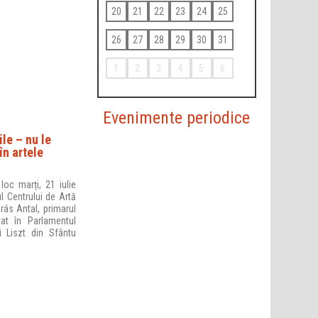
20
21
22
23
24
25
26
27
28
29
30
31
1
2
3
4
5
6
Evenimente periodice
le – nu le
în artele
loc marți, 21 iulie
ul Centrului de Artă
rás Antal, primarul
at în Parlamentul
i Liszt din Sfântu