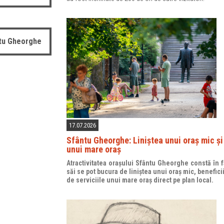
ntu Gheorghe
17.07.2026
Sfântu Gheorghe: Liniștea unui oraș mic și 
unui mare oraș
Atractivitatea orașului Sfântu Gheorghe constă în fa
săi se pot bucura de liniștea unui oraș mic, benefici
de serviciile unui mare oraș direct pe plan local.