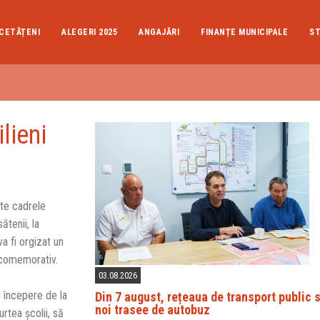
CETĂȚENI
ALEGERI 2025
ANGAJĂRI
FINANȚE MUNICIPALE
ST
lieni
oate cadrele
ătenii, la
a fi orgizat un
 comemorativ.
03.08.2026
 începere de la
Din 7 august, rețeaua de transport public 
noi trasee de autobuz
urtea şcolii, să