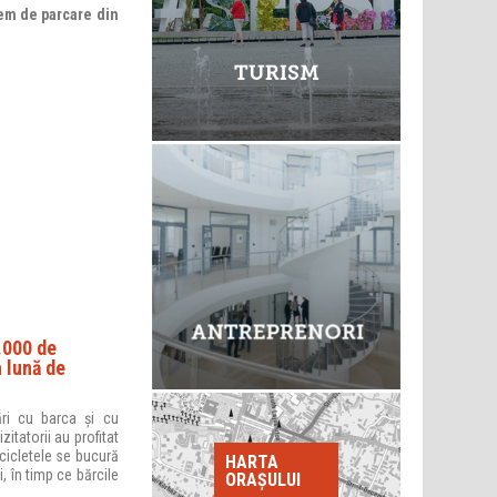
em de parcare din
.000 de
a lună de
ri cu barca și cu
zitatorii au profitat
cicletele se bucură
HARTA
, în timp ce bărcile
ORAȘULUI