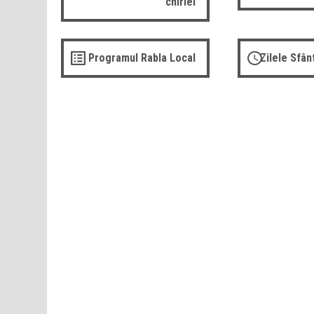
chiriei
Programul Rabla Local
Zilele Sfâ