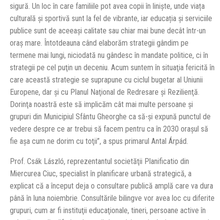
sigură. Un loc în care familiile pot avea copii în liniște, unde viața
culturală și sportivă sunt la fel de vibrante, iar educația și serviciile
publice sunt de aceeași calitate sau chiar mai bune decât într-un
oraș mare. Întotdeauna când elaborăm strategii gândim pe
termene mai lungi, niciodată nu gândesc în mandate politice, ci în
strategii pe cel puţin un deceniu. Acum suntem în situaţia fericită în
care această strategie se suprapune cu ciclul bugetar al Uniunii
Europene, dar şi cu Planul Naţional de Redresare şi Rezilienţă.
Dorinţa noastră este să implicăm cât mai multe persoane şi
grupuri din Municipiul Sfântu Gheorghe ca să-şi expună punctul de
vedere despre ce ar trebui să facem pentru ca în 2030 oraşul să
fie aşa cum ne dorim cu toţii”, a spus primarul Antal Árpád.
Prof. Csák László, reprezentantul societăţii Planificatio din
Miercurea Ciuc, specialist în planificare urbană strategică, a
explicat că a început deja o consultare publică amplă care va dura
până în luna noiembrie. Consultările bilingve vor avea loc cu diferite
grupuri, cum ar fi instituţii educaţionale, tineri, persoane active în