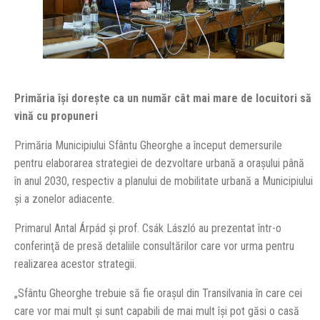
Primăria îşi doreşte ca un număr cât mai mare de locuitori să
vină cu propuneri
Primăria Municipiului Sfântu Gheorghe a început demersurile
pentru elaborarea strategiei de dezvoltare urbană a oraşului până
în anul 2030, respectiv a planului de mobilitate urbană a Municipiului
şi a zonelor adiacente.
Primarul Antal Árpád şi prof. Csák László au prezentat într-o
conferinţă de presă detaliile consultărilor care vor urma pentru
realizarea acestor strategii.
„Sfântu Gheorghe trebuie să fie orașul din Transilvania în care cei
care vor mai mult și sunt capabili de mai mult își pot găsi o casă