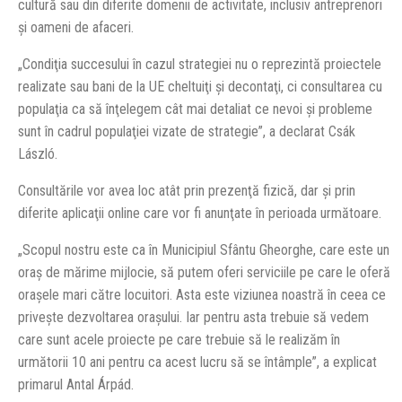
cultură sau din diferite domenii de activitate, inclusiv antreprenori
şi oameni de afaceri.
„Condiţia succesului în cazul strategiei nu o reprezintă proiectele
realizate sau bani de la UE cheltuiţi şi decontaţi, ci consultarea cu
populaţia ca să înţelegem cât mai detaliat ce nevoi şi probleme
sunt în cadrul populaţiei vizate de strategie”, a declarat Csák
László.
Consultările vor avea loc atât prin prezenţă fizică, dar şi prin
diferite aplicaţii online care vor fi anunţate în perioada următoare.
„Scopul nostru este ca în Municipiul Sfântu Gheorghe, care este un
oraş de mărime mijlocie, să putem oferi serviciile pe care le oferă
oraşele mari către locuitori. Asta este viziunea noastră în ceea ce
priveşte dezvoltarea oraşului. Iar pentru asta trebuie să vedem
care sunt acele proiecte pe care trebuie să le realizăm în
următorii 10 ani pentru ca acest lucru să se întâmple”, a explicat
primarul Antal Árpád.