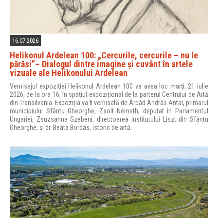
16.07.2026
Helikonul Ardelean 100: „Cercurile, cercurile – nu le
părăsi”– Dialogul dintre imagine și cuvânt în artele
vizuale ale Helikonului Ardelean
Vernisajul expoziției Helikonul Ardelean 100 va avea loc marți, 21 iulie
2026, de la ora 16, în spațiul expozițional de la parterul Centrului de Artă
din Transilvania. Expoziția va fi vernisată de Árpád András Antal, primarul
municipiului Sfântu Gheorghe, Zsolt Németh, deputat în Parlamentul
Ungariei, Zsuzsanna Szebeni, directoarea Institutului Liszt din Sfântu
Gheorghe, și dr. Beáta Bordás, istoric de artă.