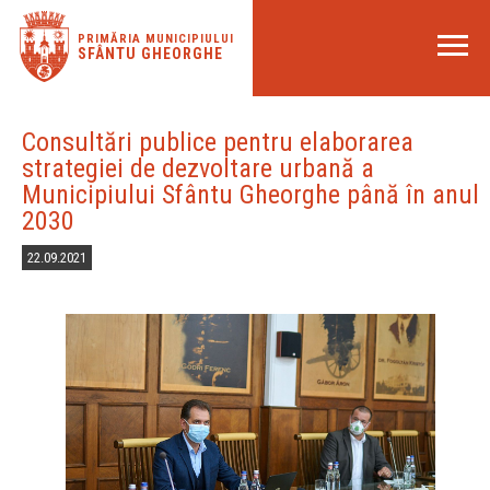
PRIMĂRIA MUNICIPIULUI
SFÂNTU GHEORGHE
Consultări publice pentru elaborarea
strategiei de dezvoltare urbană a
Municipiului Sfântu Gheorghe până în anul
2030
22.09.2021