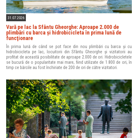
31.07.2026
Vară pe lac la Sfântu Gheorghe: Aproape 2.000 de
plimbări cu barca şi hidrobicicleta în prima lună de
funcţionare
În prima lună de când se pot face din nou plimbări cu barca și cu
hidrobicicleta pe lac, locuitorii din Sfântu Gheorghe și vizitatorii au
profitat de această posibilitate de aproape 2.000 de ori. Hidrobicicletele
se bucură de o popularitate mai mare, fiind utilizate de 1.800 de ori, în
timp ce bărcile au fost închiriate de 200 de ori de către vizitatori.