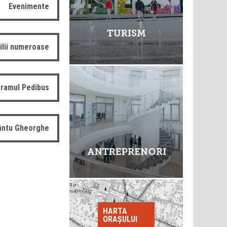
Evenimente
ilii numeroase
ramul Pedibus
fântu Gheorghe
HARTA
ORAȘULUI