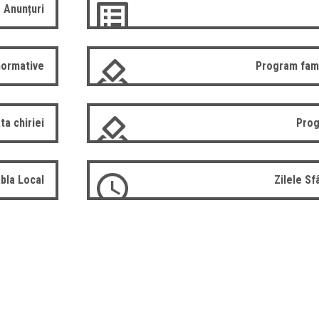
Anunțuri
normative
Program fam
ta chiriei
Prog
bla Local
Zilele S