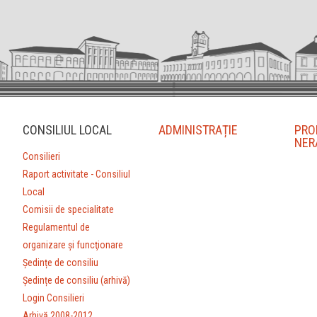
CONSILIUL LOCAL
ADMINISTRAȚIE
PRO
NER
Consilieri
Raport activitate - Consiliul
Local
Comisii de specialitate
Regulamentul de
organizare şi funcţionare
Ședințe de consiliu
Ședințe de consiliu (arhivă)
Login Consilieri
Arhivă 2008-2012