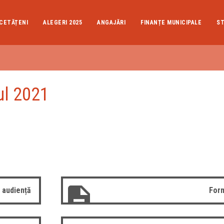
CETĂȚENI
ALEGERI 2025
ANGAJĂRI
FINANȚE MUNICIPALE
ST
ul 2021
 audiență
Form