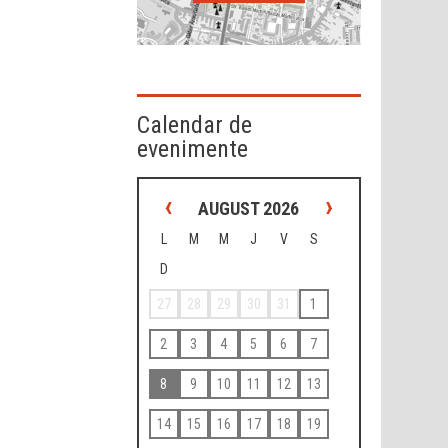
Calendar de
evenimente
‹
›
AUGUST 2026
L
M
M
J
V
S
D
27
28
29
30
31
1
2
3
4
5
6
7
8
9
10
11
12
13
14
15
16
17
18
19