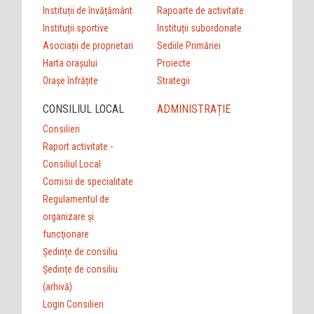
Instituții de învățământ
Rapoarte de activitate
Instituții sportive
Instituții subordonate
Asociații de proprietari
Sediile Primăriei
Harta orașului
Proiecte
Orașe înfrățite
Strategii
CONSILIUL LOCAL
ADMINISTRAȚIE
Consilieri
Raport activitate -
Consiliul Local
Comisii de specialitate
Regulamentul de
organizare şi
funcţionare
Ședințe de consiliu
Ședințe de consiliu
(arhivă)
Login Consilieri