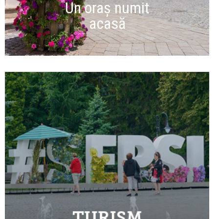
Un oraș numit
acasă