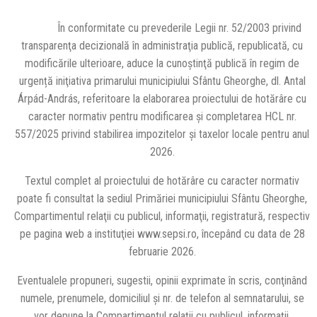
În conformitate cu prevederile Legii nr. 52/2003 privind
transparenţa decizională în administraţia publică, republicată, cu
modificările ulterioare, aduce la cunoştinţă publică în regim de
urgență iniţiativa primarului municipiului Sfântu Gheorghe, dl. Antal
Árpád-András, referitoare la elaborarea proiectului de hotărâre cu
caracter normativ pentru modificarea și completarea HCL nr.
557/2025 privind stabilirea impozitelor şi taxelor locale pentru anul
2026.
Textul complet al proiectului de hotărâre cu caracter normativ
poate fi consultat la sediul Primăriei municipiului Sfântu Gheorghe,
Compartimentul relaţii cu publicul, informaţii, registratură, respectiv
pe pagina web a instituţiei www.sepsi.ro, începând cu data de 28
februarie 2026.
Eventualele propuneri, sugestii, opinii exprimate în scris, conţinând
numele, prenumele, domiciliul şi nr. de telefon al semnatarului, se
vor depune la Compartimentul relaţii cu publicul, informaţii,