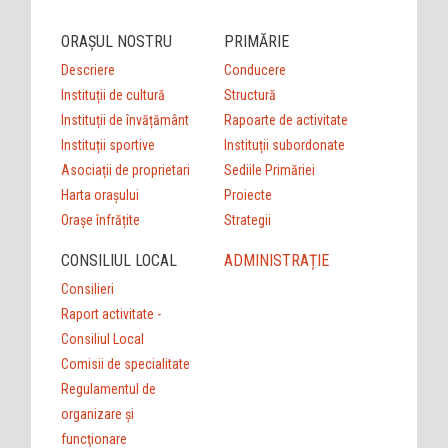
ORAȘUL NOSTRU
PRIMĂRIE
Descriere
Conducere
Instituții de cultură
Structură
Instituții de învățământ
Rapoarte de activitate
Instituții sportive
Instituții subordonate
Asociații de proprietari
Sediile Primăriei
Harta orașului
Proiecte
Orașe înfrățite
Strategii
CONSILIUL LOCAL
ADMINISTRAȚIE
Consilieri
Raport activitate -
Consiliul Local
Comisii de specialitate
Regulamentul de
organizare şi
funcţionare