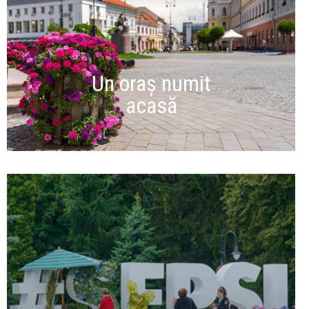
Un oraș numit
acasă