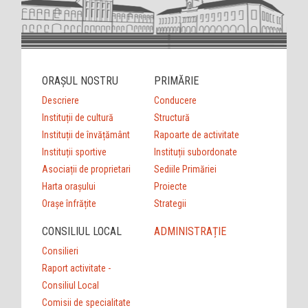
ORAȘUL NOSTRU
PRIMĂRIE
Descriere
Conducere
Instituții de cultură
Structură
Instituții de învățământ
Rapoarte de activitate
Instituții sportive
Instituții subordonate
Asociații de proprietari
Sediile Primăriei
Harta orașului
Proiecte
Orașe înfrățite
Strategii
CONSILIUL LOCAL
ADMINISTRAȚIE
Consilieri
Raport activitate -
Consiliul Local
Comisii de specialitate