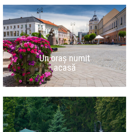
Un oraș numit
acasă