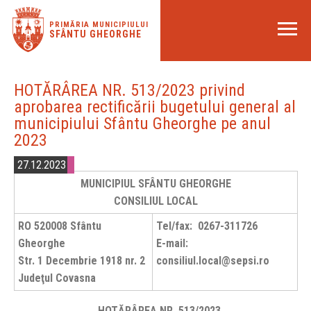
PRIMĂRIA MUNICIPIULUI
SFÂNTU GHEORGHE
HOTĂRÂREA NR. 513/2023 privind
aprobarea rectificării bugetului general al
municipiului Sfântu Gheorghe pe anul
2023
27.12.2023
MUNICIPIUL SFÂNTU GHEORGHE
CONSILIUL LOCAL
RO 520008 Sfântu
Tel/fax: 0267-311726
Gheorghe
E-mail:
Str. 1 Decembrie 1918 nr. 2
consiliul.local@sepsi.ro
Judeţul Covasna
HOTĂRÂREA NR. 513/2023