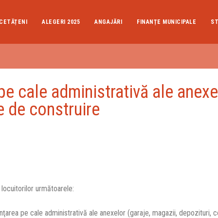
CETĂȚENI
ALEGERI 2025
ANGAJĂRI
FINANȚE MUNICIPALE
ST
pe cale administrativă ale anexe
e de construire
locuitorilor următoarele:
nţarea pe cale administrativă ale anexelor (garaje, magazii, depozituri, 