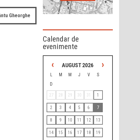
fântu Gheorghe
Calendar de
evenimente
‹
›
AUGUST 2026
L
M
M
J
V
S
D
27
28
29
30
31
1
2
3
4
5
6
7
8
9
10
11
12
13
14
15
16
17
18
19