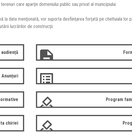
terenuri care aparţin domeniului public sau privat al municipiului.
ă la data menţionată, vor suporta desfiinţarea forţată pe cheltuiala lor pot
ării lucrărilor de construcţii.
 audiență
Form
Anunțuri
normative
Program fam
ta chiriei
Prog