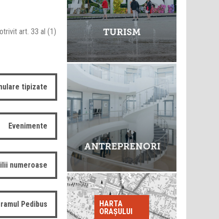
rivit art. 33 al (1)
ulare tipizate
Evenimente
ilii numeroase
HARTA
ramul Pedibus
ORAȘULUI