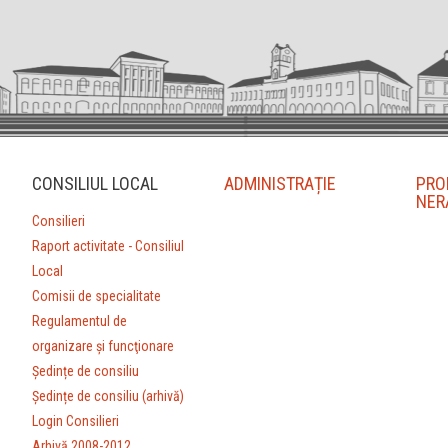
CONSILIUL LOCAL
ADMINISTRAȚIE
PRO
NER
Consilieri
Raport activitate - Consiliul
Local
Comisii de specialitate
Regulamentul de
organizare şi funcţionare
Ședințe de consiliu
Ședințe de consiliu (arhivă)
Login Consilieri
Arhivă 2008-2012