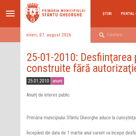
PRIMĂRIA MUNICIPIULUI
ŞTIRI
PORTAL 
SFÂNTU GHEORGHE
vineri, 07. august 2026.
25-01-2010: Desfiinţarea 
construite fără autorizaţi
25.01.2010
anunț
Anunţ de interes public
Primăria municipiului Sfântu Gheorghe aduce la cunoştinţa 
Începând din data de 1 martie anul curent va începe desfii