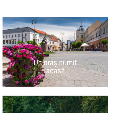
Un oraș numit
acasă