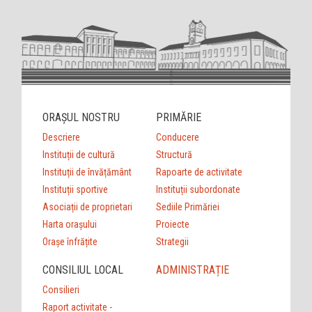
ORAȘUL NOSTRU
PRIMĂRIE
Descriere
Conducere
Instituții de cultură
Structură
Instituții de învățământ
Rapoarte de activitate
Instituții sportive
Instituții subordonate
Asociații de proprietari
Sediile Primăriei
Harta orașului
Proiecte
Orașe înfrățite
Strategii
CONSILIUL LOCAL
ADMINISTRAȚIE
Consilieri
Raport activitate -