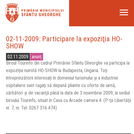
PRIMĂRIA MUNICIPIULUI
SFÂNTU GHEORGHE
02-11-2009: Participare la expoziţia HO-
SHOW
02.11.2009
anunț
Biroul Tourinfo din cadrul Primăriei Sfântu Gheorghe va participa la
expoziţia numită HO-SHOW la Budapesta, Ungaria. Toţi
întreprinzătorii interesaţi în domeniul turismului şi a industriei
ospitaliere sunt rugaţi să depună pliante cu oferte de iarnă,
sărbători şi de vacanţă până la data de
3 noiembrie 200
9, la sediul
biroului Tourinfo, situat în Casa cu Arcade camera 4. (P-ţa Libertăţii
nr. 7, nr. Tel: 0267 316 474)