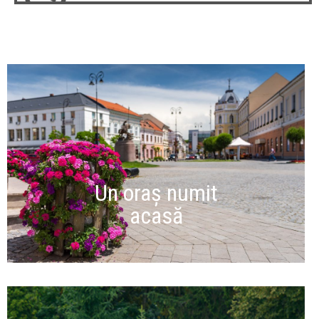
Un oraș numit
acasă