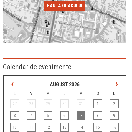
HARTA ORAȘULUI
Calendar de evenimente
‹
›
AUGUST 2026
L
M
M
J
V
S
D
27
28
29
30
31
1
2
3
4
5
6
7
8
9
10
11
12
13
14
15
16