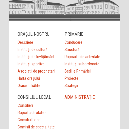
ORAȘUL NOSTRU
PRIMĂRIE
Descriere
Conducere
Instituții de cultură
Structură
Instituții de învățământ
Rapoarte de activitate
Instituții sportive
Instituții subordonate
Asociații de proprietari
Sediile Primăriei
Harta orașului
Proiecte
Orașe înfrățite
Strategii
CONSILIUL LOCAL
ADMINISTRAȚIE
Consilieri
Raport activitate -
Consiliul Local
Comisii de specialitate