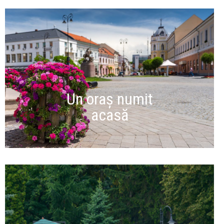
Un oraș numit
acasă