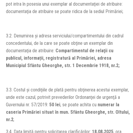
pot intra în posesia unui exemplar al documentaţiei de atribuire:
documentaţia de atribuire se poate ridica de la sediul Primăriei;
3.2. Denumirea şi adresa serviciului/compartimentului din cadrul
concedentului, de la care se poate obţine un exemplar din
documentaţia de atribuire:
Compartimentul de relaţii cu
publicul, informații, registratură al Primăriei, adresa
Municipiul Sfântu Gheorghe, str. 1 Decembrie 1918, nr.2;
3.3. Costul şi condiţiile de plată pentru obţinerea acestui exemplar,
unde este cazul, potrivit prevederilor Ordonanţei de urgenţă a
Guvernului nr. 57/2019:
50 lei
, se poate achita cu
numerar la
caseria Primăriei situat în mun. Sfântu Gheorghe, str. Oltului,
nr.2
;
3.4. Data limită pentru solicitarea clarificărilor:
18.08.2025
, ora