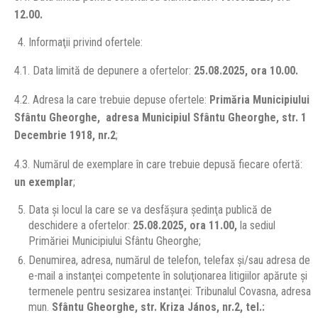
12.
00
.
Informaţii privind ofertele:
4.1. Data limită de depunere a ofertelor:
25.08.2025, ora 10
.00
.
4.2. Adresa la care trebuie depuse ofertele:
Primăria Municipiului
Sfântu Gheorghe, adresa Municipiul Sfântu Gheorghe, str. 1
Decembrie 1918, nr.2
;
4.3. Numărul de exemplare în care trebuie depusă fiecare ofertă:
un exemplar
;
Data şi locul la care se va desfăşura şedinţa publică de
deschidere a ofertelor:
25.08.2025, ora 11.
00
,
la sediul
Primăriei Municipiului Sfântu Gheorghe;
Denumirea, adresa, numărul de telefon, telefax şi/sau adresa de
e-mail a instanţei competente în soluţionarea litigiilor apărute şi
termenele pentru sesizarea instanţei: Tribunalul Covasna, adresa
mun.
Sfântu Gheorghe, str. Kriza J
ános
, nr.2, tel.: