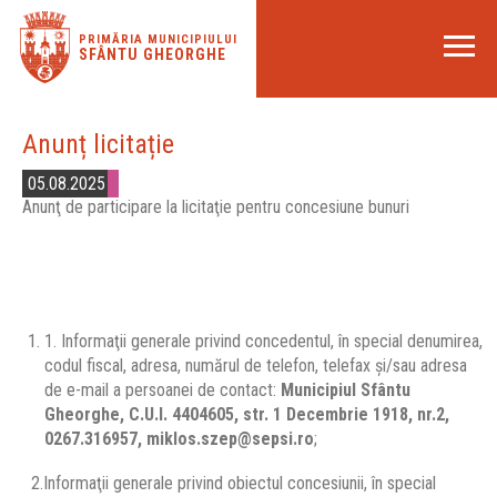
PRIMĂRIA MUNICIPIULUI
SFÂNTU GHEORGHE
Anunț licitație
05.08.2025
Anunţ de participare la licitaţie pentru concesiune bunuri
1. Informaţii generale privind concedentul, în special denumirea,
codul fiscal, adresa, numărul de telefon, telefax şi/sau adresa
de e-mail a persoanei de contact:
Municipiul Sfântu
Gheorghe, C.U.I. 4404605, str. 1 Decembrie 1918, nr.2,
0267.316957, miklos.szep@sepsi.ro
;
2.Informaţii generale privind obiectul concesiunii, în special