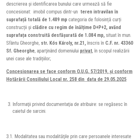
descrierea şi identificarea bunului care urmează să fie
concesionat: imobil compus dintr-un
teren intravilan în
suprafață totală de 1.489 mp
categoria de folosință curți
construcții și
clădire cu regim de înălțime D+P+2, avănd
suprafața construită desfășurată de 1.084 mp,
situat în mun.
Sfântu Gheorghe,
str.
Kós Károly
, nr.21,
înscris în
C.F. nr. 43360
Sf. Gheorghe
, aparţinând domeniului
privat
, în scopul realizării
unei case ale tradițiilor;
Concesionarea se face conform O.U.G. 57/2019, şi conform
Hotărârii Consiliului Local nr. 258 din data de 29.05.2025
Informaţii privind documentaţia de atribuire: se regăsesc în
caietul de sarcini.
3.1. Modalitatea sau modalităţile prin care persoanele interesate