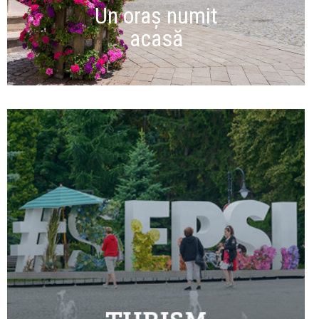
Un oraș numit
acasă