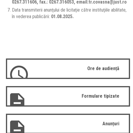
0267.311606, fax.: 0267.316053, email:tr.covasna@just.ro
Data transmiterii anunţului de licitaţie către instituţiile abilitate,
în vederea publicării:
01
.08.2025.
Ore de audiență
Formulare tipizate
Anunțuri