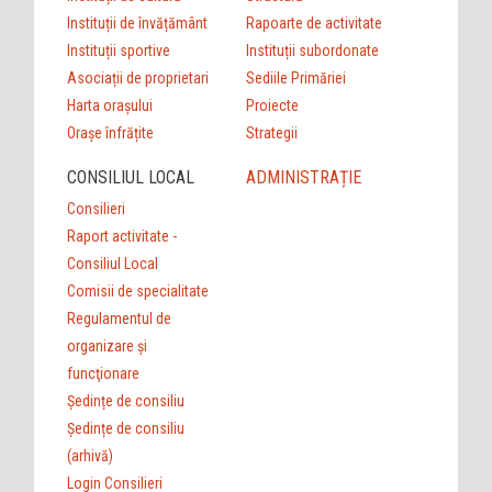
Instituții de învățământ
Rapoarte de activitate
Instituții sportive
Instituții subordonate
Asociații de proprietari
Sediile Primăriei
Harta orașului
Proiecte
Orașe înfrățite
Strategii
CONSILIUL LOCAL
ADMINISTRAȚIE
Consilieri
Raport activitate -
Consiliul Local
Comisii de specialitate
Regulamentul de
organizare şi
funcţionare
Ședințe de consiliu
Ședințe de consiliu
(arhivă)
Login Consilieri